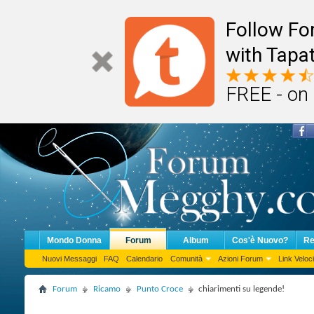
Follow F
with Tapat
FREE - on
Mondo Donna
Forum
Album
Cos'è Nuovo?
Re
Nuovi Messaggi
FAQ
Calendario
Comunità
Azioni Forum
Link Veloci
Forum
Ricamo
Punto Croce
chiarimenti su legende!