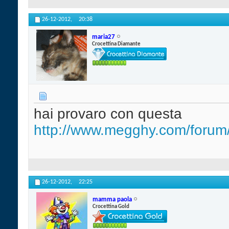
26-12-2012,
20:38
maria27
Crocettina Diamante
hai provaro con questa
http://www.megghy.com/forum/
26-12-2012,
22:25
mamma paola
Crocettina Gold