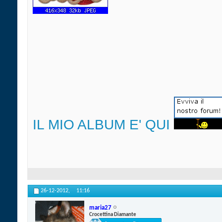
IL MIO ALBUM E' QUI
26-12-2012,
11:16
maria27
Crocettina Diamante