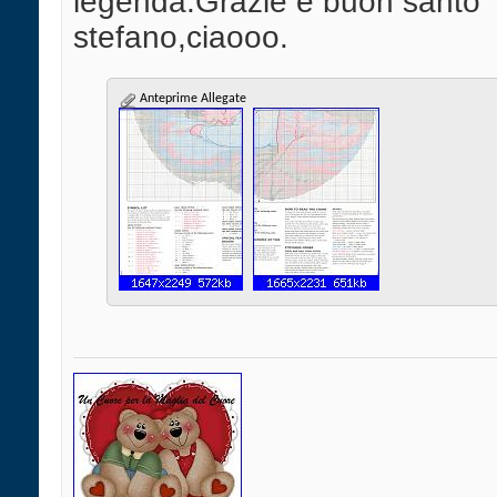
legenda.Grazie e buon santo
stefano,ciaooo.
Anteprime Allegate