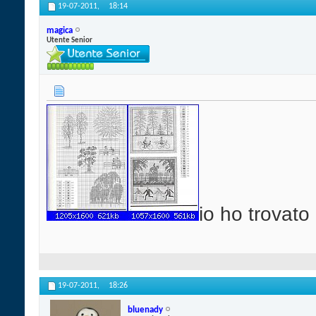
19-07-2011,
18:14
magica
Utente Senior
io ho trovato 
19-07-2011,
18:26
bluenady