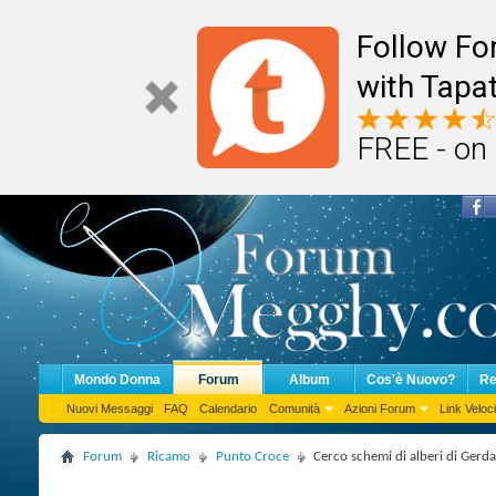
Follow F
with Tapat
FREE - on
Mondo Donna
Forum
Album
Cos'è Nuovo?
Re
Nuovi Messaggi
FAQ
Calendario
Comunità
Azioni Forum
Link Veloci
Forum
Ricamo
Punto Croce
Cerco schemi di alberi di Gerd