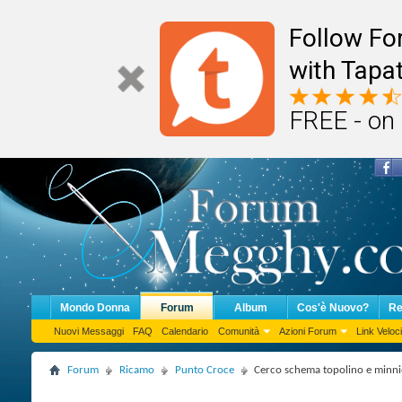
Follow F
with Tapat
FREE - on
Mondo Donna
Forum
Album
Cos'è Nuovo?
Re
Nuovi Messaggi
FAQ
Calendario
Comunità
Azioni Forum
Link Veloci
Forum
Ricamo
Punto Croce
Cerco schema topolino e minnie