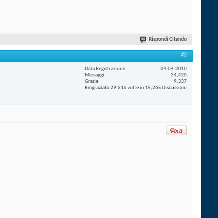
Rispondi Citando
#2
Data Registrazione
04-04-2010
Messaggi
34,420
Grazie
9,337
Ringraziato 29,316 volte in 15,265 Discussioni