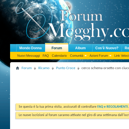
Mondo Donna
Forum
Album
Cos'è Nuovo?
Re
Nuovi Messaggi
FAQ
Calendario
Comunità
Azioni Forum
Link Veloci
Forum
Ricamo
Punto Croce
cerco schema orsetto con ciuc
Se questa è la tua prima visita, assicurati di controllare
FAQ e REGOLAMENTI
Le nuove iscrizioni al forum saranno attivate nel giro di una settimana dall'iscr