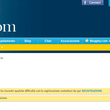
golamento
Blog
Chat
Associazione
Megghy.com
cio
. Se riscontri qualche difficoltà con la registrazione contattaci da qui:
REGISTRAZIONE
.
izione.