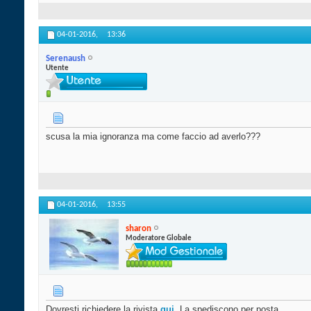
04-01-2016,
13:36
Serenaush
Utente
scusa la mia ignoranza ma come faccio ad averlo???
04-01-2016,
13:55
sharon
Moderatore Globale
Dovresti richiedere la rivista
qui
. La spediscono per posta.