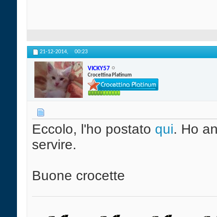
21-12-2014,
00:23
VICKY57
Crocettina Platinum
Eccolo, l'ho postato
qui
. Ho a
servire.
Buone crocette