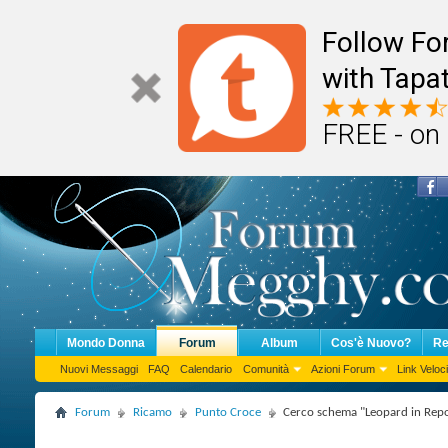
Follow F
with Tapat
FREE - on
Mondo Donna
Forum
Album
Cos'è Nuovo?
Re
Nuovi Messaggi
FAQ
Calendario
Comunità
Azioni Forum
Link Veloci
Forum
Ricamo
Punto Croce
Cerco schema "Leopard in Rep