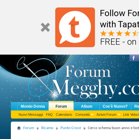
Follow F
with Tapat
FREE - on
Mondo Donna
Forum
Album
Cos'è Nuovo?
Re
Nuovi Messaggi
FAQ
Calendario
Comunità
Azioni Forum
Link Veloci
Forum
Ricamo
Punto Croce
Cerco schema buon anno e botti