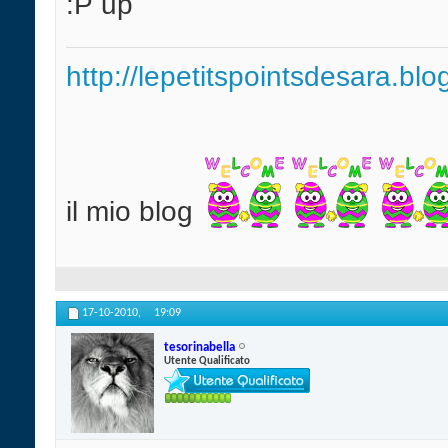
:P up
http://lepetitspointsdesara.bl
il mio blog
17-10-2010,
19:09
tesorinabella
Utente Qualificato