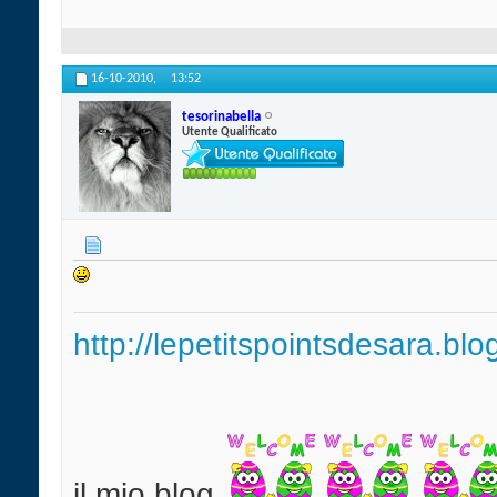
16-10-2010,
13:52
tesorinabella
Utente Qualificato
http://lepetitspointsdesara.bl
il mio blog