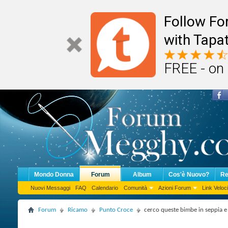
Follow F
with Tapat
FREE - on
Mondo Donna
Forum
Album
Cos'è Nuovo?
Re
Nuovi Messaggi
FAQ
Calendario
Comunità
Azioni Forum
Link Veloci
Forum
Ricamo
Punto Croce
cerco queste bimbe in seppia e