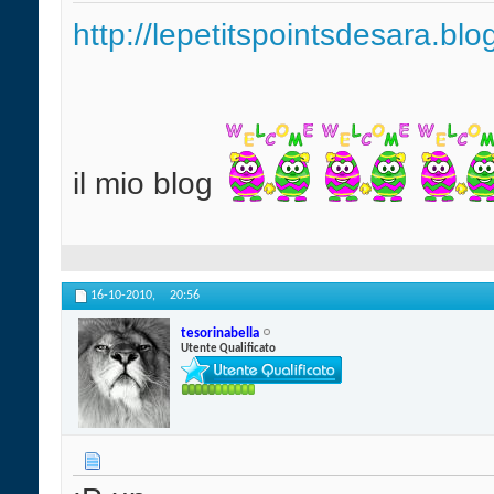
http://lepetitspointsdesara.bl
il mio blog
16-10-2010,
20:56
tesorinabella
Utente Qualificato