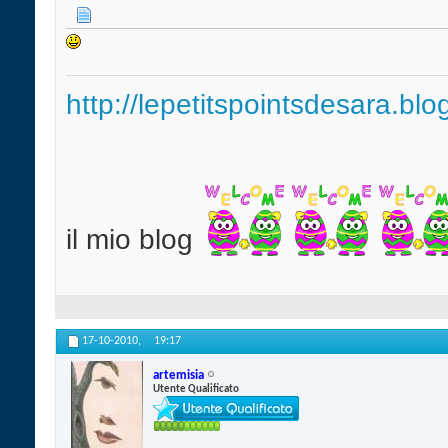
http://lepetitspointsdesara.bl
il mio blog
17-10-2010,
19:17
artemisia
Utente Qualificato