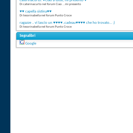
caterinacurto: ♥Ciao a tutte, mi presento ♥
Di caterinacurto nel forum Ciao ...mi presento
♥♥ capella sistina♥♥
Di tesorinabella nel forum Punto Croce
ragazze .. vi lascio un ♥♥♥♥..cadeau♥♥♥♥ che ho trovato... ;)
Di tesorinabella nel forum Punto Croce
Segnalibri
Google