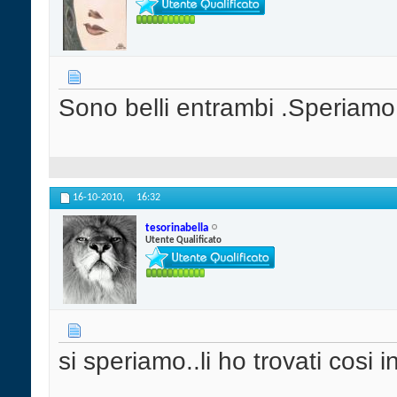
Sono belli entrambi .Speriamo s
16-10-2010,
16:32
tesorinabella
Utente Qualificato
si speriamo..li ho trovati cosi i