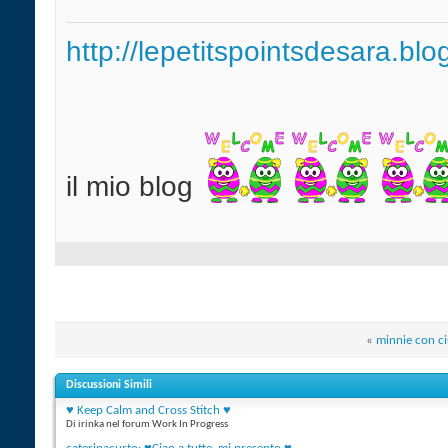
http://lepetitspointsdesara.bl
il mio blog
«
minnie con ci
Discussioni Simili
♥ Keep Calm and Cross Stitch ♥
Di irinka nel forum Work In Progress