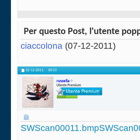
Per questo Post, l'utente poppi
ciaccolona
(07-12-2011)
02-12-2011,
00:53
russella
Utente Premium
SWScan00011.bmp
SWScan0