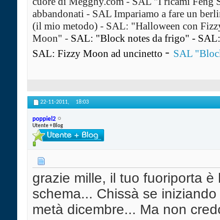
cuore di Megghy.com
-
SAL "I ricami Feng 
abbandonati
-
SAL Impariamo a fare un ber
(il mio metodo)
-
SAL: "Halloween con Fiz
Moon"
-
SAL: "Block notes da frigo"
-
SAL: 
-
SAL: Fizzy Moon ad uncinetto
SAL "Block
22-11-2011,
18:03
poppiel2
Utente + Blog
grazie mille, il tuo fuoriporta è
schema... Chissà se iniziando o
metà dicembre... Ma non credo