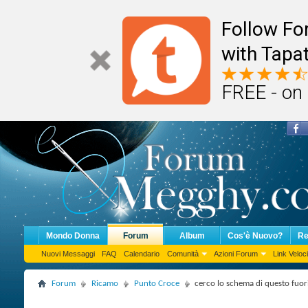
Follow F
with Tapat
FREE - on
Mondo Donna
Forum
Album
Cos'è Nuovo?
Re
Nuovi Messaggi
FAQ
Calendario
Comunità
Azioni Forum
Link Veloci
Forum
Ricamo
Punto Croce
cerco lo schema di questo fuori