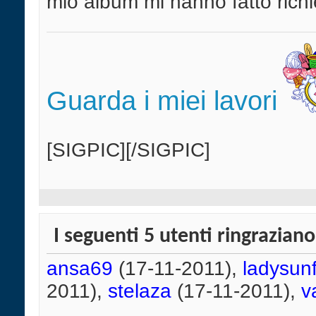
mio album mi hanno fatto richi
Guarda i miei lavori
[SIGPIC][/SIGPIC]
I seguenti 5 utenti ringrazian
ansa69
(17-11-2011),
ladysun
2011),
stelaza
(17-11-2011),
v