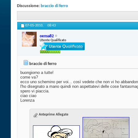
Discussione:
braccio di ferro
07-05-2010,
08:43
oensa82
Utente Qualificato
braccio di ferro
buongiorno a tutte!
come va?
ecco uno schemino per voi... così vedete che non vi ho abbandon
l'ho disegnato a mano quindi non aspettatevi delle cose fantasma
spero vi piaccia.
ciao ciao
Lorenza
Anteprime Allegate