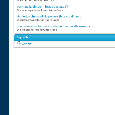
Di Balma nel forum Punto Croce
Per Natalia:bimbo in braccio al papa'!
Di mamma paola nel forum Punto Croce
richiesta schema olivia popeye (braccio di ferro)
Di elisascarpa nel forum Punto Croce
cerco questo schema di bimbo in braccio alla mamma
Di birilletta nel forum Punto Croce
Segnalibri
Google