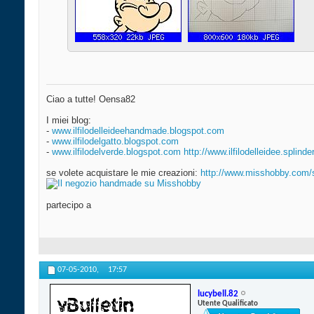
Ciao a tutte! Oensa82
I miei blog:
-
www.ilfilodelleideehandmade.blogspot.com
-
www.ilfilodelgatto.blogspot.com
-
www.ilfilodelverde.blogspot.com
http://www.ilfilodelleidee.splind
se volete acquistare le mie creazioni:
http://www.misshobby.com
partecipo a
07-05-2010,
17:57
lucybell.82
Utente Qualificato