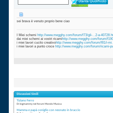
sei brava è venuto proprio bene ciao
I Miei schemi
http://www.megghy.com/forum/f73/gli-...2-a-40728.h
dai miei schemi ai vostri ricami
http://www.megghy.com/forum/f190
i miei lavori cucito creativo
http://www.megghy.com/forum/f81/i-mi
i miei lavori a punto croce
http://www.megghy.com/forum/ricami-pu
Discussioni Simili
Tiziano Ferro
Di bigmammy nel forum Mondo Musica
Mamma e papà coniglio con neonato in braccio