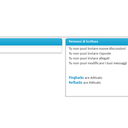
Permessi di Scrittura
Tu
non puoi
inviare nuove discussioni
Tu
non puoi
inviare risposte
Tu
non puoi
inviare allegati
Tu
non puoi
modificare i tuoi messaggi
Pingbacks
are
Attivato
Refbacks
are
Attivato