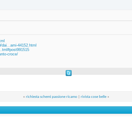
tml
/dai...ami-44152.html
...tml#post991515
nto-croce/
«
richiesta schemi passione ricamo
|
rivista cose belle
»