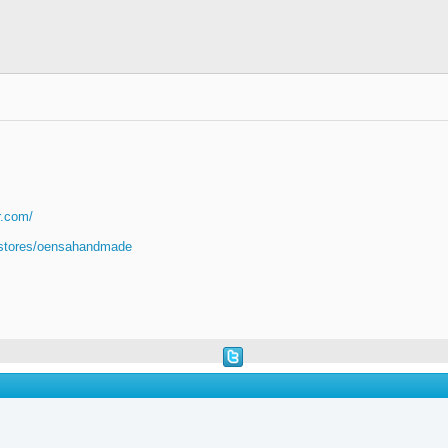
er.com/
/stores/oensahandmade