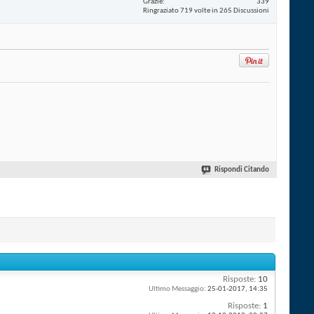
Grazie
339
Ringraziato 719 volte in 265 Discussioni
Rispondi Citando
Risposte:
10
Ultimo Messaggio:
25-01-2017,
14:35
Risposte:
1