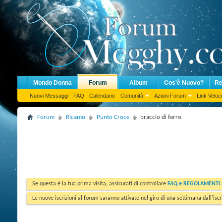
Mondo Donna
Forum
Album
Cos'è Nuovo?
Re
Nuovi Messaggi
FAQ
Calendario
Comunità
Azioni Forum
Link Veloci
Forum
Ricamo
Punto Croce
braccio di ferro
Se questa è la tua prima visita, assicurati di controllare
FAQ e REGOLAMENTI
Le nuove iscrizioni al forum saranno attivate nel giro di una settimana dall'iscr