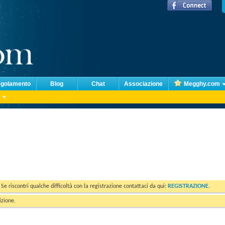
golamento
Blog
Chat
Associazione
Megghy.com
. Se riscontri qualche difficoltà con la registrazione contattaci da qui:
REGISTRAZIONE
.
izione.