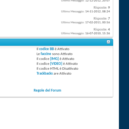
Ultimo Messaggio:
12-12-2012,
20:07
Risposte:
9
Ultimo Messaggio:
14-11-2012,
08:24
Risposte:
7
Ultimo Messaggio:
17-02-2011,
00:56
Risposte:
4
Ultimo Messaggio:
16-07-2010,
15:36
Il
codice BB
è
Attivato
Le
faccine
sono
Attivato
Il codice
[IMG]
è
Attivato
Il codice
[VIDEO]
è
Attivato
Il codice HTML è
Disattivato
Trackbacks
are
Attivato
Regole del Forum