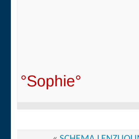
°Sophie°
«
SCHEMA LENZUOL