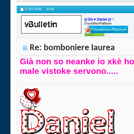
27-03-2008,
10:40
ღ Ela ♥ Daniel ღ
Crocettina Platinum
Re: bomboniere laurea
Già non so neanke io xkè ho
male vistoke servono.....