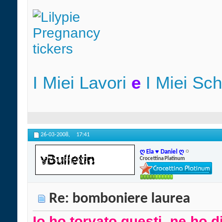
I Miei Lavori
e
I Miei Sc
26-03-2008,
17:41
ღ Ela ♥ Daniel ღ
Crocettina Platinum
Re: bomboniere laurea
Io ho torvato questi, ne ho d