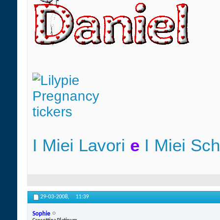
I Miei Lavori
e
I Miei Sc
29-03-2008,
11:39
Sophie