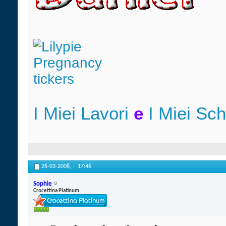
I Miei Lavori
e
I Miei Sc
26-03-2008,
17:46
Sophie
Crocettina Platinum