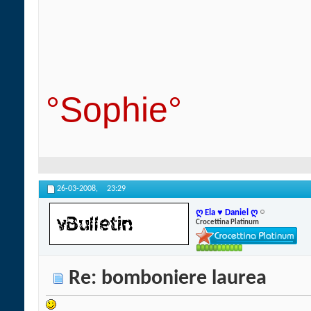
°Sophie°
26-03-2008,
23:29
ღ Ela ♥ Daniel ღ
Crocettina Platinum
Re: bomboniere laurea