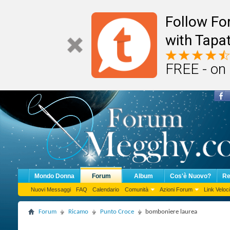
Follow F
with Tapat
FREE - on
Mondo Donna
Forum
Album
Cos'è Nuovo?
Re
Nuovi Messaggi
FAQ
Calendario
Comunità
Azioni Forum
Link Veloci
Forum
Ricamo
Punto Croce
bomboniere laurea