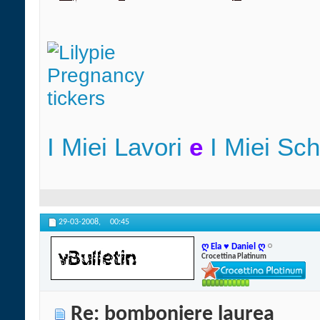
I Miei Lavori
e
I Miei Sc
29-03-2008,
00:45
ღ Ela ♥ Daniel ღ
Crocettina Platinum
Re: bomboniere laurea