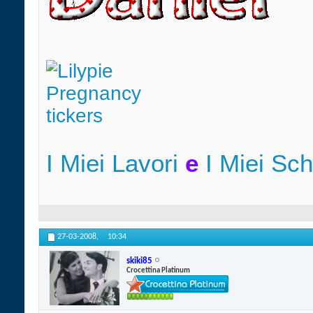
I Miei Lavori
e
I Miei Sc
27-03-2008,
10:34
skiki85
Crocettina Platinum