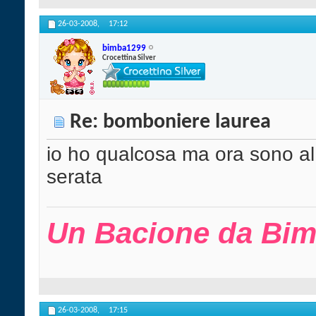
26-03-2008,
17:12
bimba1299
Crocettina Silver
Re: bomboniere laurea
io ho qualcosa ma ora sono al 
serata
Un Bacione da Bim
26-03-2008,
17:15