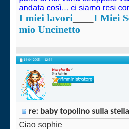
andata così... ci siamo resi c
I miei lavori
____
I Miei 
mio Uncinetto
14-04-2008,
12:34
Margherita
Site Admin
re: baby topolino sulla stell
Ciao sophie