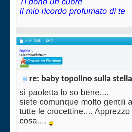
Ti dono un cuore
Il mio ricordo profumato di te
14-04-2008,
12:17
Sophie
Crocettina Platinum
re: baby topolino sulla stell
sì paoletta lo so bene....
siete comunque molto gentili ad
tutte le crocettine.... Apprezzo
cosa....