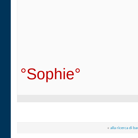
°Sophie°
«
alla ricerca di ba