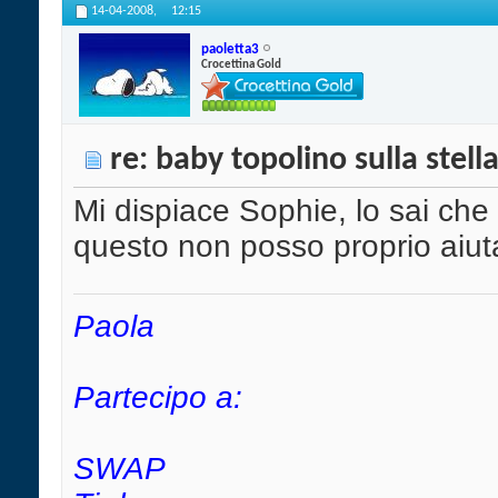
14-04-2008,
12:15
paoletta3
Crocettina Gold
re: baby topolino sulla stell
Mi dispiace Sophie, lo sai che 
questo non posso proprio aiut
Paola
Partecipo a:
SWAP