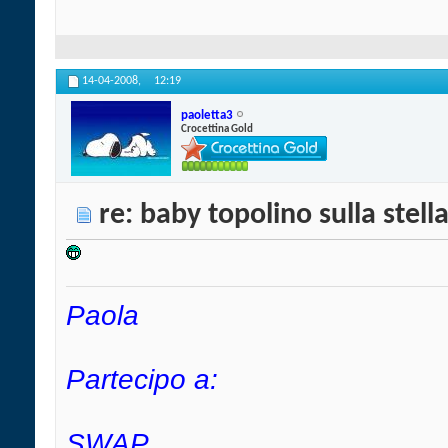
14-04-2008,
12:19
paoletta3
Crocettina Gold
re: baby topolino sulla stell
Paola
Partecipo a:
SWAP