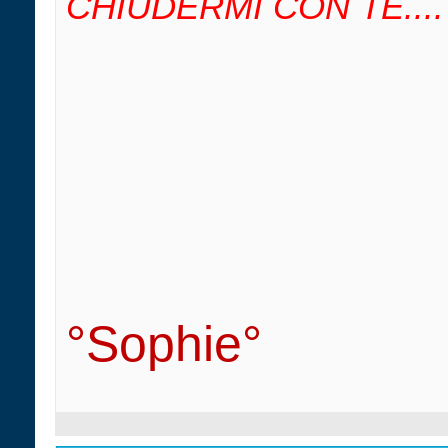
CHIUDERMI CON TE....
°Sophie°