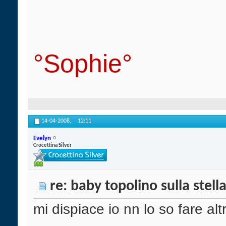
°Sophie°
14-04-2008,
12:11
Evelyn
Crocettina Silver
re: baby topolino sulla stell
mi dispiace io nn lo so fare altr