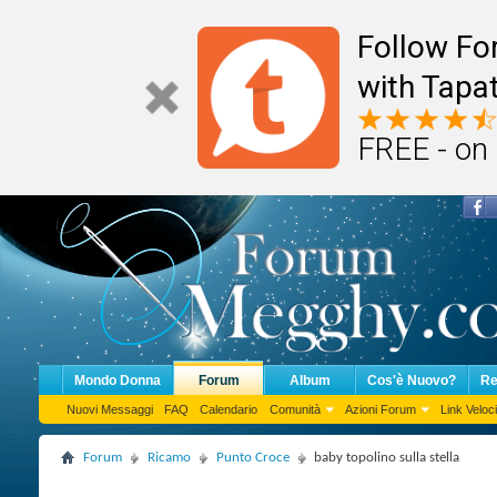
Follow F
with Tapat
FREE - on
Mondo Donna
Forum
Album
Cos'è Nuovo?
Re
Nuovi Messaggi
FAQ
Calendario
Comunità
Azioni Forum
Link Veloci
Forum
Ricamo
Punto Croce
baby topolino sulla stella