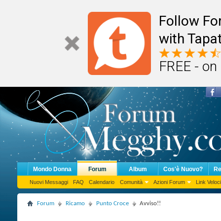
Follow F
with Tapat
FREE - on
Mondo Donna
Forum
Album
Cos'è Nuovo?
Re
Nuovi Messaggi
FAQ
Calendario
Comunità
Azioni Forum
Link Veloci
Forum
Ricamo
Punto Croce
Avviso!!