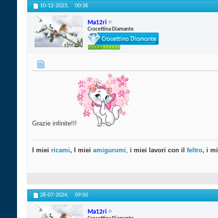
10-12-2023,
00:36
Ma12ri
Crocettina Diamante
Grazie infinite!!!
I miei
ricami
, I miei
amigurumi
,
i miei lavori con il
feltro
, i m
28-07-2024,
09:50
Ma12ri