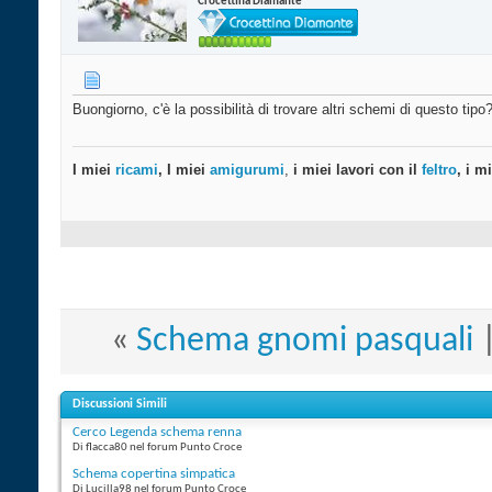
Crocettina Diamante
Buongiorno, c'è la possibilità di trovare altri schemi di questo tipo
I miei
ricami
, I miei
amigurumi
,
i miei lavori con il
feltro
, i m
«
Schema gnomi pasquali
Discussioni Simili
Cerco Legenda schema renna
Di flacca80 nel forum Punto Croce
Schema copertina simpatica
Di Lucilla98 nel forum Punto Croce