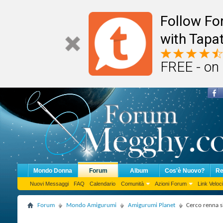
Follow F
with Tapat
FREE - on
Mondo Donna
Forum
Album
Cos'è Nuovo?
Re
Nuovi Messaggi
FAQ
Calendario
Comunità
Azioni Forum
Link Veloci
Forum
Mondo Amigurumi
Amigurumi Planet
Cerco renna s