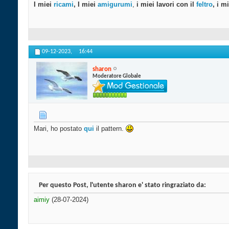
I miei
ricami
, I miei
amigurumi
,
i miei lavori con il
feltro
, i m
09-12-2023,
16:44
sharon
Moderatore Globale
Mari, ho postato
qui
il pattern.
Per questo Post, l'utente sharon e' stato ringraziato da:
aimiy
(28-07-2024)