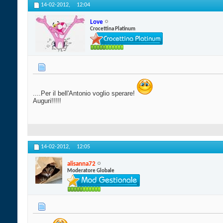
14-02-2012,
12:04
Love
Crocettina Platinum
....Per il bell'Antonio voglio sperare!
Auguri!!!!!
14-02-2012,
12:05
alisanna72
Moderatore Globale