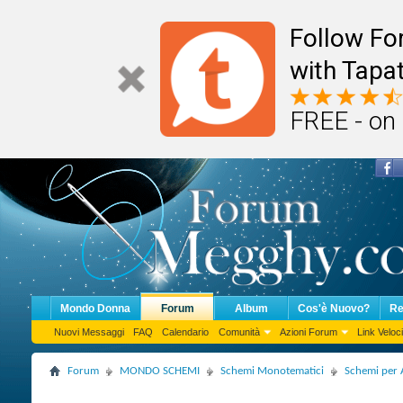
Follow F
with Tapat
FREE - on
Mondo Donna
Forum
Album
Cos'è Nuovo?
Re
Nuovi Messaggi
FAQ
Calendario
Comunità
Azioni Forum
Link Veloci
Forum
MONDO SCHEMI
Schemi Monotematici
Schemi per 