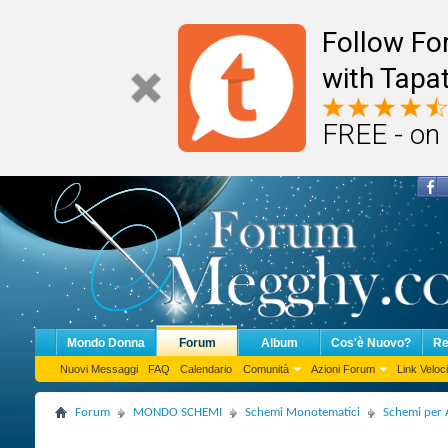
Follow F
with Tapat
FREE - on
Mondo Donna
Forum
Album
Cos'è Nuovo?
Re
Nuovi Messaggi
FAQ
Calendario
Comunità
Azioni Forum
Link Veloci
Forum
MONDO SCHEMI
Schemi Monotematici
Schemi per 