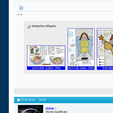
->->
Anteprime Allegate
07-05-2012,
12:44
ciciula
Utente Qualificato