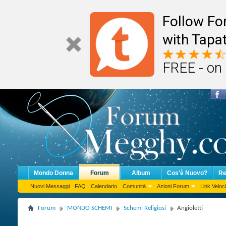
Follow F
with Tapat
FREE - on
Mondo Donna
Forum
Album
Cos'è Nuovo?
Re
Nuovi Messaggi
FAQ
Calendario
Comunità
Azioni Forum
Link Veloci
Forum
MONDO SCHEMI
Schemi Religiosi
Angioletti