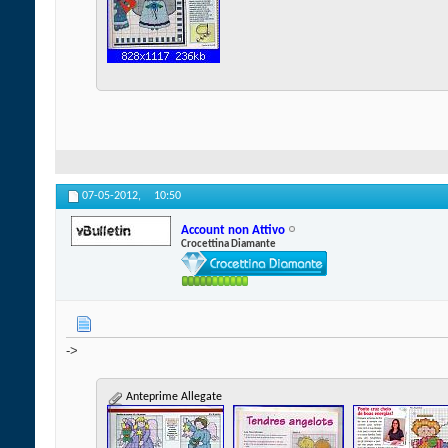
07-05-2012,
10:50
Account non Attivo
Crocettina Diamante
->
Anteprime Allegate