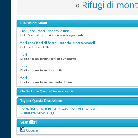
«
Rifugi di mont
Discussioni Simili
Fiori, fiori, fiori - schemi e link
Di Lo Staff nel forum Archivio degli argomenti
fiori rosa fiori di feltro - tutorial e cartamodelli -
Di Fra nel forum Feltro
fiori
Di rita rita nel forum Richieste Uncinetto
fiori
Di rita rita nel forum Uncinetto
fiori
Di rita rita nel forum Richieste Uncinetto
Chi Ha Letto Questa Discussione: 6
Tag per Questa Discussione
fiore
,
fiori
,
margherite
,
mazzolino
,
rose
,
tulipani
Visualizza Nuvola Tag
Segnalibri
Google