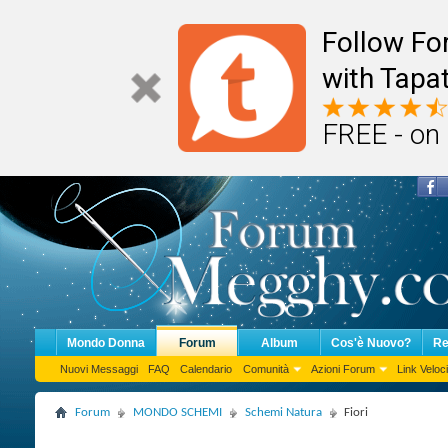
Follow F
with Tapat
FREE - on
Mondo Donna
Forum
Album
Cos'è Nuovo?
Re
Nuovi Messaggi
FAQ
Calendario
Comunità
Azioni Forum
Link Veloci
Forum
MONDO SCHEMI
Schemi Natura
Fiori