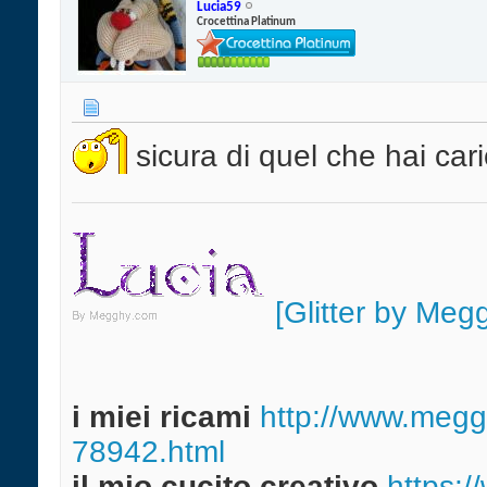
Lucia59
Crocettina Platinum
sicura di quel che hai car
[Glitter by Meg
i miei ricami
http://www.meggh
78942.html
il mio cucito creativo
https:/