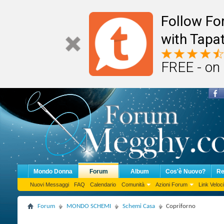
Follow F
with Tapat
FREE - on
Mondo Donna
Forum
Album
Cos'è Nuovo?
Re
Nuovi Messaggi
FAQ
Calendario
Comunità
Azioni Forum
Link Veloci
Forum
MONDO SCHEMI
Schemi Casa
Copriforno