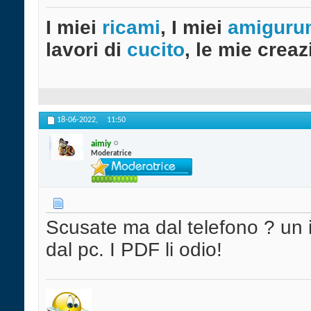
I miei
ricami
, I miei
amiguru
lavori di
cucito
, le mie creazi
18-06-2022,
11:50
aimiy
Moderatrice
Scusate ma dal telefono ? un 
dal pc. I PDF li odio!