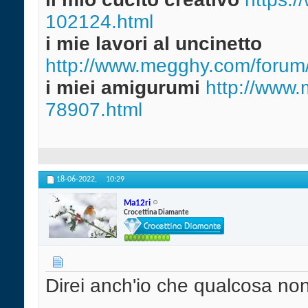
102124.html
i mie lavori al uncinetto
http://www.megghy.com/forum/
i miei amigurumi
http://www.
78907.html
18-06-2022,
10:29
Ma12ri
Crocettina Diamante
Direi anch'io che qualcosa non 