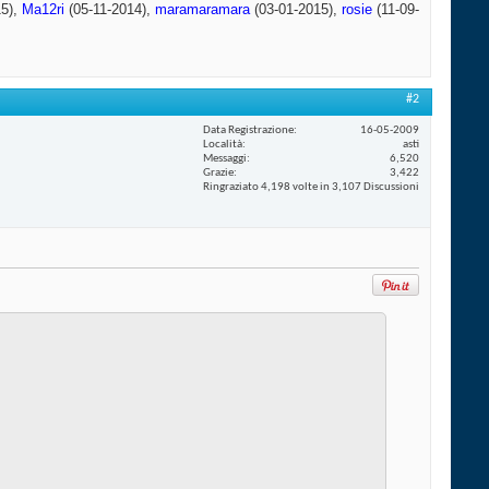
15),
Ma12ri
(05-11-2014),
maramaramara
(03-01-2015),
rosie
(11-09-
#2
Data Registrazione
16-05-2009
Località
asti
Messaggi
6,520
Grazie
3,422
Ringraziato 4,198 volte in 3,107 Discussioni