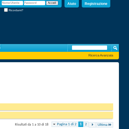
Aiuto
Registrazione
Ricordami?
Ricerca Avanzata
Pagina 1 di 2
1
2
Risultati da 1 a 10 di 18
Ultima