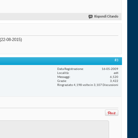
Rispondi Citando
(22-08-2015)
#3
Data Registrazione
16-05-2009
Località
asti
Messaggi
6,520
Grazie
3,422
Ringraziato 4,198 volte in 3,107 Discussioni