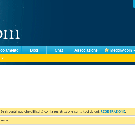
golamento
Blog
Chat
Associazione
Megghy.com
. Se riscontri qualche difficoltà con la registrazione contattaci da qui:
REGISTRAZIONE
.
izione.