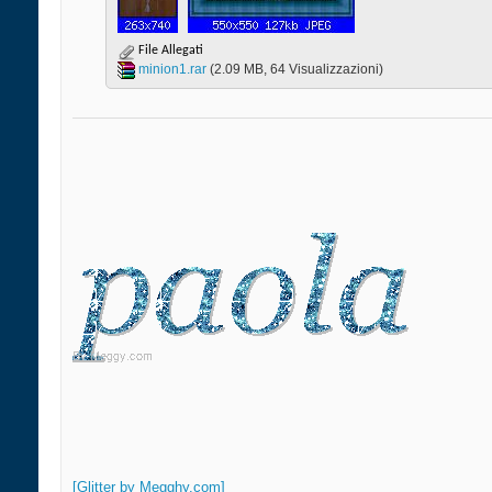
File Allegati
minion1.rar‎
(2.09 MB, 64 Visualizzazioni)
[Glitter by Megghy.com]