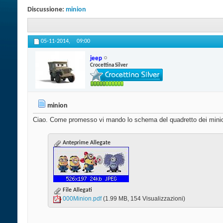
Discussione:
minion
05-11-2014,
09:00
jeep
Crocettina Silver
minion
Ciao. Come promesso vi mando lo schema del quadretto dei mini
Anteprime Allegate
File Allegati
000Minion.pdf‎
(1.99 MB, 154 Visualizzazioni)