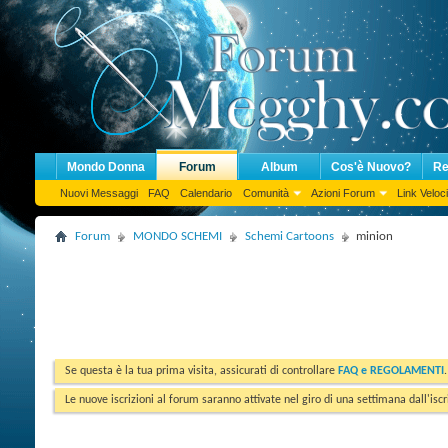
Mondo Donna
Forum
Album
Cos'è Nuovo?
Re
Nuovi Messaggi
FAQ
Calendario
Comunità
Azioni Forum
Link Veloci
Forum
MONDO SCHEMI
Schemi Cartoons
minion
Se questa è la tua prima visita, assicurati di controllare
FAQ e REGOLAMENTI
Le nuove iscrizioni al forum saranno attivate nel giro di una settimana dall'iscr