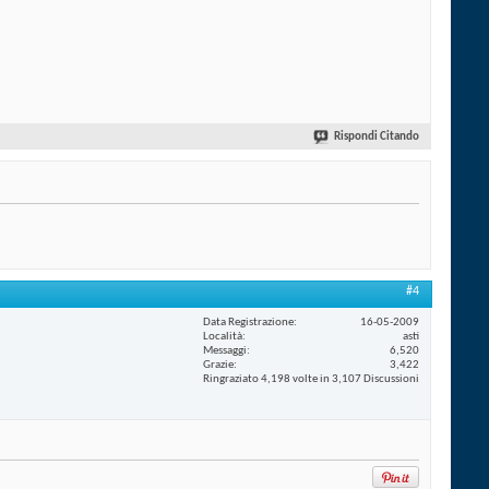
Rispondi Citando
#4
Data Registrazione
16-05-2009
Località
asti
Messaggi
6,520
Grazie
3,422
Ringraziato 4,198 volte in 3,107 Discussioni