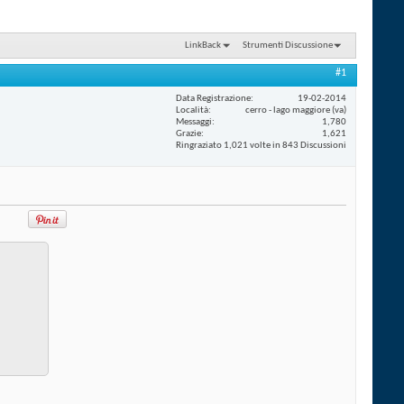
LinkBack
Strumenti Discussione
#1
Data Registrazione
19-02-2014
Località
cerro - lago maggiore (va)
Messaggi
1,780
Grazie
1,621
Ringraziato 1,021 volte in 843 Discussioni