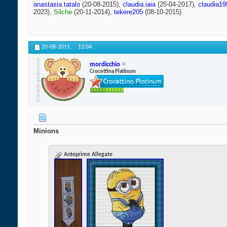
anastasia.tatalo
(20-08-2015),
claudia.iaia
(25-04-2017),
claudia19
2023),
Silche
(20-11-2014),
tekere205
(08-10-2015)
20-08-2015,
12:04
mordicchio
Crocettina Platinum
Minions
Anteprime Allegate