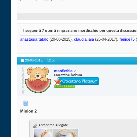
I seguenti 7 utenti ringraziano mordicchio per questa discussio
anastasia.tatalo
(20-08-2015),
claudia.iaia
(25-04-2017),
fenice75
(
20-08-2015,
12:05
mordicchio
Crocettina Platinum
​Minion 2
Anteprime Allegate