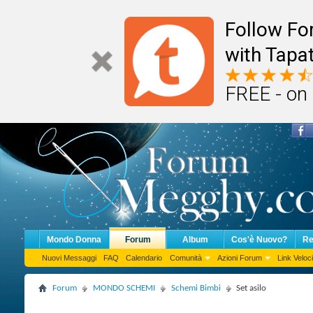
Follow F
with Tapat
FREE - on
Mondo Donna
Forum
Album
Cos'è Nuovo?
Re
Nuovi Messaggi
FAQ
Calendario
Comunità
Azioni Forum
Link Veloci
Forum
MONDO SCHEMI
Schemi Bimbi
Set asilo