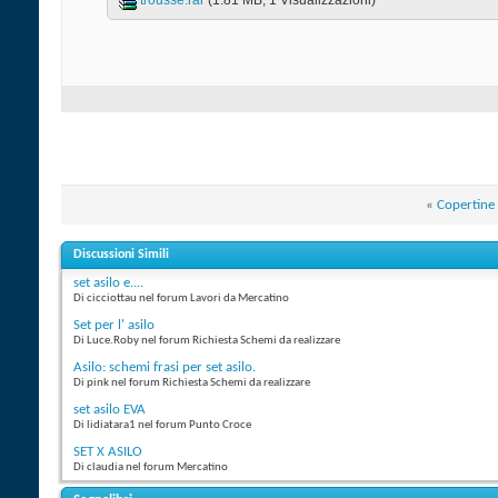
trousse.rar‎
(1.81 MB, 1 Visualizzazioni)
«
Copertine
Discussioni Simili
set asilo e....
Di cicciottau nel forum Lavori da Mercatino
Set per l' asilo
Di Luce.Roby nel forum Richiesta Schemi da realizzare
Asilo: schemi frasi per set asilo.
Di pink nel forum Richiesta Schemi da realizzare
set asilo EVA
Di lidiatara1 nel forum Punto Croce
SET X ASILO
Di claudia nel forum Mercatino