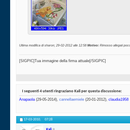
Ultima modifica di sharon; 29-02-2012 alle
12:58
Motivo:
Rimosso allegati poco 
[SIGPIC]Tua immagine della firma attuale[/SIGPIC]
I seguenti 4 utenti ringraziano Kali per questa discussione:
Anapaola
(29-05-2014),
cannellaemiele
(20-01-2012),
claudia1958
17-03-2010,
07:28
Kali