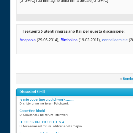
[SIGPIC]Tua immagine della firma attuale[/SIGPIC]
I seguenti 5 utenti ringraziano Kali per questa discussione:
Anapaola
(29-05-2014),
Bimbolina
(19-02-2011),
cannellaemiele
(2
«
Bombo
Discussioni Simili
le mie copertine a patchwork..........
Di cristyrunner nel forum Patchwork
Copertine bimbi
Di Giovanna58 nel forum Patchwork
LE COPERTINE PIU' BELLE N.4
Di Nick-name nel forum La libreria della maglia