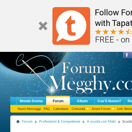
Follow F
with Tapat
FREE - on
Mondo Donna
Forum
Album
Cos'è Nuovo?
Re
Nuovi Messaggi
FAQ
Calendario
Comunità
Azioni Forum
Link Veloci
Forum
Professioni & Competenze
A scuola con Malù
Scuol