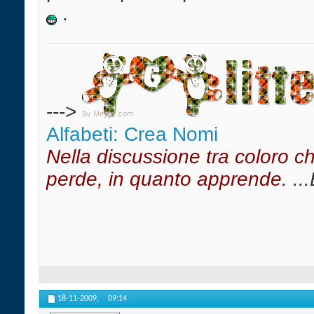
.
--->
Alfabeti: Crea Nomi
Nella discussione tra coloro c
perde, in quanto apprende
. ..
18-11-2009,
09:14