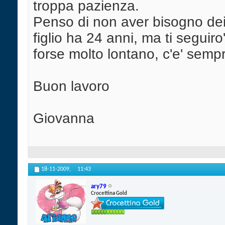
troppa pazienza.
Penso di non aver bisogno dei 
figlio ha 24 anni, ma ti seguiro'
forse molto lontano, c'e' semp
Buon lavoro
Giovanna
18-11-2009,
11:43
ary79
Crocettina Gold