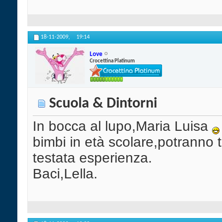
18-11-2009,
19:14
Love
Crocettina Platinum
Scuola & Dintorni
In bocca al lupo,Maria Luisa
bimbi in età scolare,potranno 
testata esperienza.
Baci,Lella.