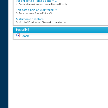
Per chi abita a Roma e dintorni...
Di Account non Attivo nel forum Corsi ed Eventi
Knit-cafè a Cagliari e dintorni???
Di Anna Lucia nel forum Knit-cafè
Matrimonio e dintorni.....
Di M.Luisa56 nel forum Ciao vado ... ma torno!
Segnalibri
Google