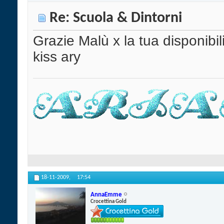
Re: Scuola & Dintorni
Grazie Malù x la tua disponibil
kiss ary
18-11-2009,
17:54
AnnaEmme
Crocettina Gold