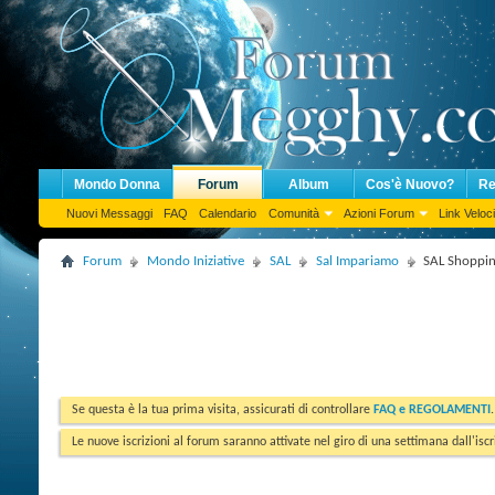
Mondo Donna
Forum
Album
Cos'è Nuovo?
Re
Nuovi Messaggi
FAQ
Calendario
Comunità
Azioni Forum
Link Veloci
Forum
Mondo Iniziative
SAL
Sal Impariamo
SAL Shoppin
Se questa è la tua prima visita, assicurati di controllare
FAQ e REGOLAMENTI
Le nuove iscrizioni al forum saranno attivate nel giro di una settimana dall'iscr