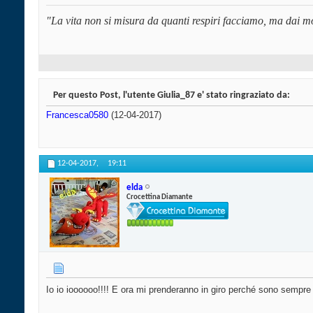
"La vita non si misura da quanti respiri facciamo, ma dai mo
Per questo Post, l'utente Giulia_87 e' stato ringraziato da:
Francesca0580
(12-04-2017)
12-04-2017,
19:11
elda
Crocettina Diamante
Io io ioooooo!!!! E ora mi prenderanno in giro perché sono sempre