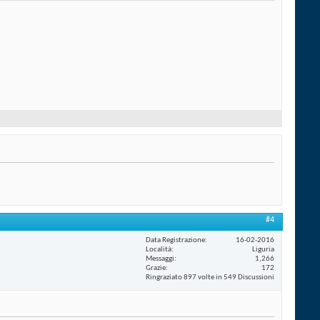
#4
Data Registrazione
16-02-2016
Località
Liguria
Messaggi
1,266
Grazie
172
Ringraziato 897 volte in 549 Discussioni