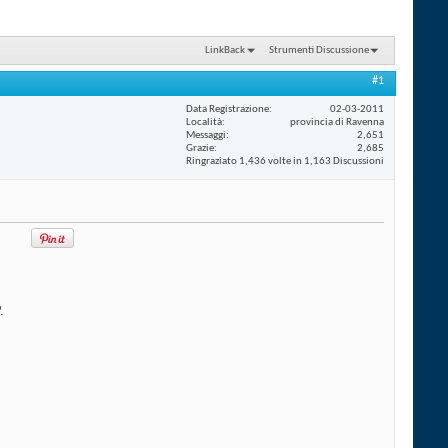
LinkBack
Strumenti Discussione
#1
Data Registrazione
02-03-2011
Località
provincia di Ravenna
Messaggi
2,651
Grazie
2,685
Ringraziato 1,436 volte in 1,163 Discussioni
.