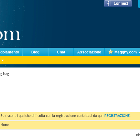
golamento
Blog
Chat
Associazione
Megghy.com
g bag
. Se riscontri qualche difficoltà con la registrazione contattaci da qui:
REGISTRAZIONE
.
izione.
Ri