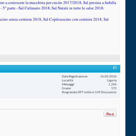
 a conoscere la macchina per cucire 2017/2018, Sal presina a farfalla
5° parte - Sal Culinario 2018, Sal Natale in tutte le salse 2018,
cino senza cerniera 2018, Sal Copricuscino con cerniera 2018, Sal
#2
Data Registrazione
16-02-2016
Località
Liguria
Messaggi
1,266
Grazie
172
Ringraziato 897 volte in 549 Discussioni