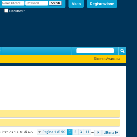
Aiuto
Registrazione
Ricordami?
Ricerca Avanzata
Pagina 1 di 50
1
2
3
11
...
sultati da 1 a 10 di 492
Ultima