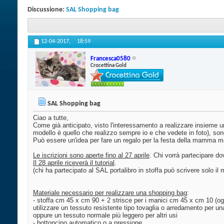
Discussione:
SAL Shopping bag
12-04-2017,
18:59
Francesca0580
Crocettina Gold
SAL Shopping bag
Ciao a tutte,
Come già anticipato, visto l'interessamento a realizzare insieme u
modello è quello che realizzo sempre io e che vedete in foto), so
Può essere un'idea per fare un regalo per la festa della mamma m
Le iscrizioni sono aperte fino al 27 aprile
. Chi vorrà partecipare do
Il 28 aprile riceverà il tutorial
.
(chi ha partecipato al SAL portalibro in stoffa può scrivere solo i
Materiale necessario per realizzare una shopping bag
:
- stoffa cm 45 x cm 90 + 2 strisce per i manici cm 45 x cm 10 (ogn
utilizzare un tessuto resistente tipo tovaglia o arredamento per u
oppure un tessuto normale più leggero per altri usi
- bottoncino automatico o a pressione