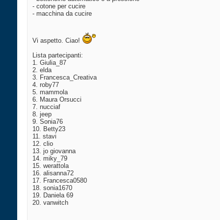
- cotone per cucire
- macchina da cucire
Vi aspetto. Ciao!
Lista partecipanti:
1. Giulia_87
2. elda
3. Francesca_Creativa
4. roby77
5. mammola
6. Maura Orsucci
7. nucciaf
8. jeep
9. Sonia76
10. Betty23
11. stavi
12. clio
13. jo giovanna
14. miky_79
15. werattola
16. alisanna72
17. Francesca0580
18. sonia1670
19. Daniela 69
20. vanwitch