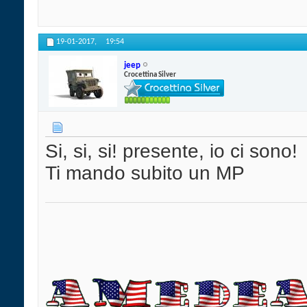
19-01-2017,
19:54
jeep
Crocettina Silver
Si, si, si! presente, io ci sono!
Ti mando subito un MP