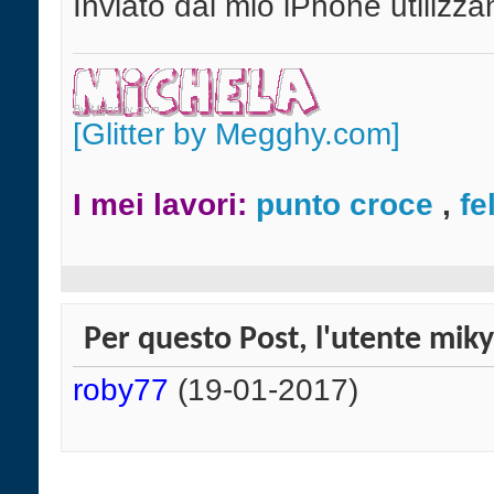
Inviato dal mio iPhone utilizz
[Glitter by Megghy.com]
I mei lavori:
punto croce
,
fe
Per questo Post, l'utente miky
roby77
(19-01-2017)