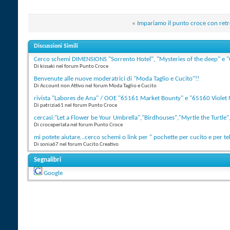
«
Impariamo il punto croce con retr
Discussioni Simili
Cerco schemi DIMENSIONS "Sorrento Hotel", "Mysteries of the deep" e "
Di kissaki nel forum Punto Croce
Benvenute alle nuove moderatrici di "Moda Taglio e Cucito"!!
Di Account non Attivo nel forum Moda Taglio e Cucito
rivista "Labores de Ana" / OOE "65161 Market Bounty" e "65160 Violet
Di patrizia61 nel forum Punto Croce
cercasi:"Let a Flower be Your Umbrella","Birdhouses","Myrtle the Turtle",
Di croceperlata nel forum Punto Croce
mi potete aiutare...cerco schemi o link per " pochette per cucito e per t
Di sonia67 nel forum Cucito Creativo
Segnalibri
Google