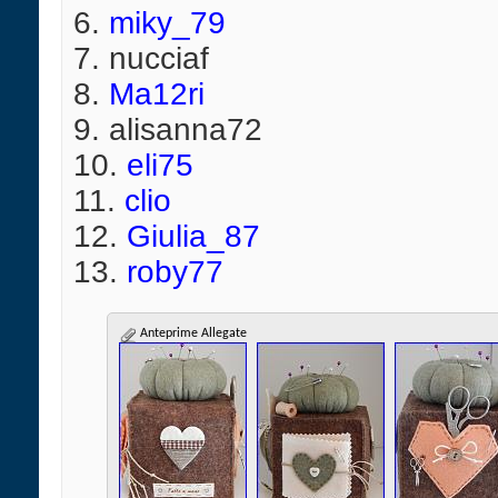
6.
miky_79
7. nucciaf
8.
Ma12ri
9. alisanna72
10.
eli75
11.
clio
12.
Giulia_87
13.
roby77
Anteprime Allegate