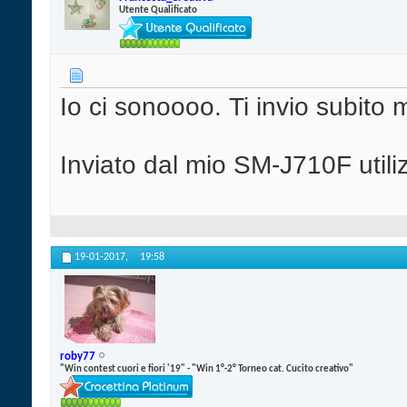
Utente Qualificato
Io ci sonoooo. Ti invio subito m
Inviato dal mio SM-J710F util
19-01-2017,
19:58
roby77
"Win contest cuori e fiori '19" - "Win 1°-2° Torneo cat. Cucito creativo"