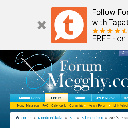
Follow F
with Tapat
FREE - on
Mondo Donna
Forum
Album
Cos'è Nuovo?
Re
Nuovi Messaggi
FAQ
Calendario
Comunità
Azioni Forum
Link Veloci
Forum
Mondo Iniziative
SAL
Sal Impariamo
Sal: "Set Cu