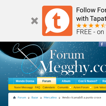
Follow F
with Tapat
FREE - on
Mondo Donna
Forum
Album
Cos'è Nuovo?
Re
Nuovi Messaggi
FAQ
Calendario
Comunità
Azioni Forum
Link Veloci
Forum
Bazar
Mercatino
Vendo ricamabili a punto croce