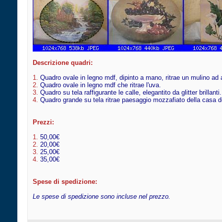
Descrizione quadri:
1.
Quadro ovale in legno mdf, dipinto a mano, ritrae un mulino ad 
2.
Quadro ovale in legno mdf che ritrae l'uva.
3.
Quadro su tela raffigurante le calle, elegantito da glitter brillanti.
4.
Quadro grande su tela ritrae paesaggio mozzafiato della casa d
Prezzi:
1.
50,00€
2.
20,00€
3.
25,00€
4.
35,00€
Spese di spedizione:
Le spese di spedizione sono incluse nel prezzo.