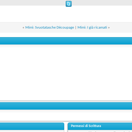
«
Mimì: Svuotatasche Dècoupage
|
Mimì: I già ricamati
»
Permessi di Scrittura