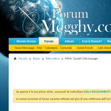
Mondo Donna
Forum
Album
Cos'è Nuovo?
Re
Nuovi Messaggi
FAQ
Calendario
Comunità
Azioni Forum
Link Veloci
Forum
Bazar
Mercatino
Mimì: Quadri Dècoupage
Se questa è la tua prima visita, assicurati di controllare
FAQ e REGOLAMENTI
Le nuove iscrizioni al forum saranno attivate nel giro di una settimana dall'iscr