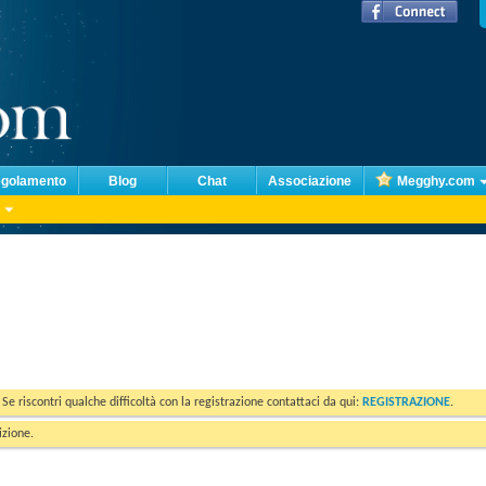
golamento
Blog
Chat
Associazione
Megghy.com
. Se riscontri qualche difficoltà con la registrazione contattaci da qui:
REGISTRAZIONE
.
izione.