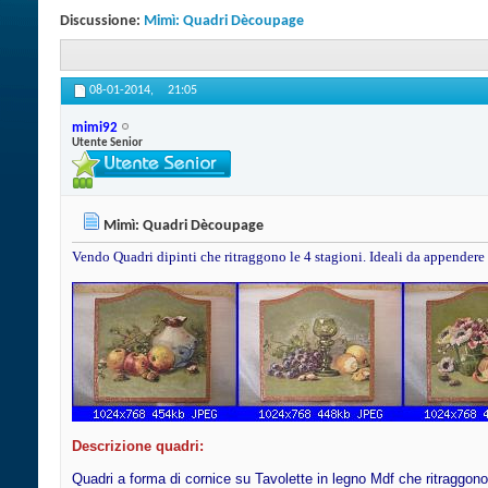
Discussione:
Mimì: Quadri Dècoupage
08-01-2014,
21:05
mimi92
Utente Senior
Mimì: Quadri Dècoupage
Vendo Quadri dipinti che ritraggono le 4 stagioni. Ideali da appendere 
Descrizione quadri:
Quadri a forma di cornice su Tavolette in legno Mdf che ritraggono