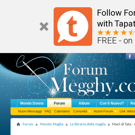
Follow F
with Tapat
FREE - on
Mondo Donna
Forum
Album
Cos'è Nuovo?
Re
Nuovi Messaggi
FAQ
Calendario
Comunità
Azioni Forum
Link Veloci
Forum
Mondo Maglia
La libreria della maglia
Mani di fata -