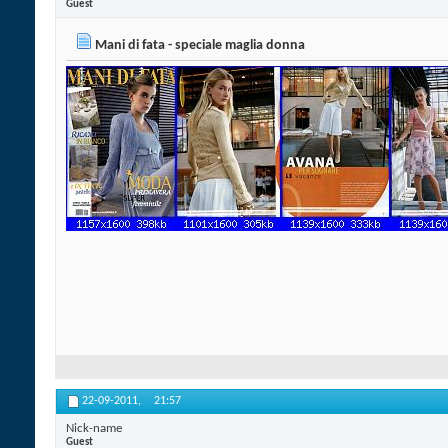
Guest
Mani di fata - speciale maglia donna
22-09-2011,
21:57
Nick-name
Guest