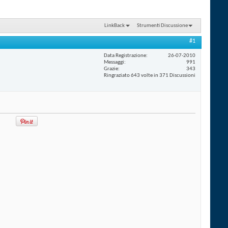
LinkBack
Strumenti Discussione
#1
Data Registrazione
26-07-2010
Messaggi
991
Grazie
343
Ringraziato 643 volte in 371 Discussioni