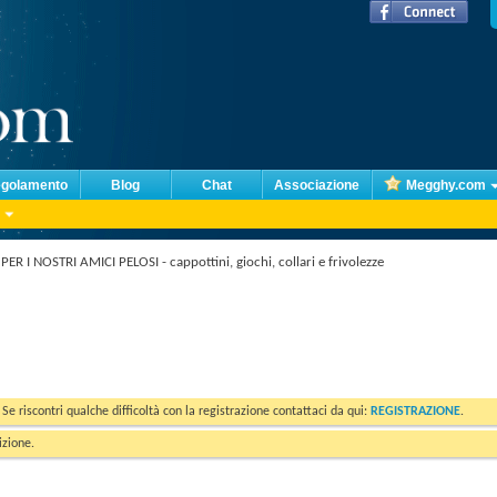
golamento
Blog
Chat
Associazione
Megghy.com
R I NOSTRI AMICI PELOSI - cappottini, giochi, collari e frivolezze
. Se riscontri qualche difficoltà con la registrazione contattaci da qui:
REGISTRAZIONE
.
izione.