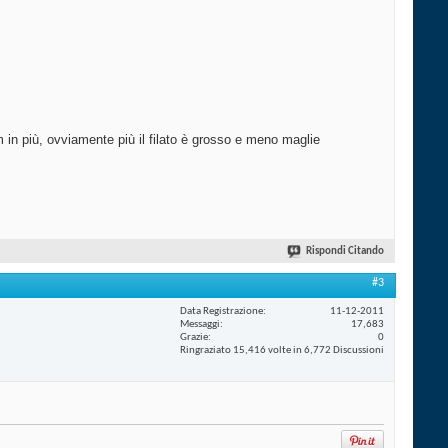
m in più, ovviamente più il filato è grosso e meno maglie
Rispondi Citando
#3
Data Registrazione
11-12-2011
Messaggi
17,683
Grazie
0
Ringraziato 15,416 volte in 6,772 Discussioni