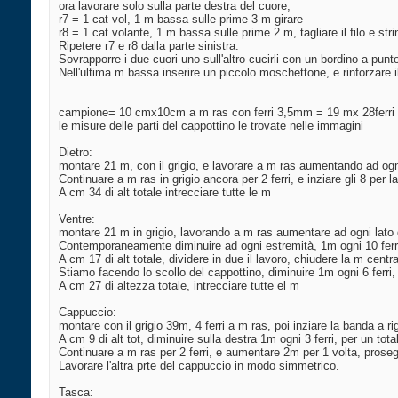
ora lavorare solo sulla parte destra del cuore,
r7 = 1 cat vol, 1 m bassa sulle prime 3 m girare
r8 = 1 cat volante, 1 m bassa sulle prime 2 m, tagliare il filo e str
Ripetere r7 e r8 dalla parte sinistra.
Sovrapporre i due cuori uno sull'altro cucirli con un bordino a pun
Nell'ultima m bassa inserire un piccolo moschettone, e rinforzare il
campione= 10 cmx10cm a m ras con ferri 3,5mm = 19 mx 28ferri
le misure delle parti del cappottino le trovate nelle immagini
Dietro:
montare 21 m, con il grigio, e lavorare a m ras aumentando ad ogni
Continuare a m ras in grigio ancora per 2 ferri, e inziare gli 8 per l
A cm 34 di alt totale intrecciare tutte le m
Ventre:
montare 21 m in grigio, lavorando a m ras aumentare ad ogni lato de
Contemporaneamente diminuire ad ogni estremità, 1m ogni 10 ferri, 
A cm 17 di alt totale, dividere in due il lavoro, chiudere la m cen
Stiamo facendo lo scollo del cappottino, diminuire 1m ogni 6 ferri, e
A cm 27 di altezza totale, intrecciare tutte el m
Cappuccio:
montare con il grigio 39m, 4 ferri a m ras, poi inziare la banda a ri
A cm 9 di alt tot, diminuire sulla destra 1m ogni 3 ferri, per un tota
Continuare a m ras per 2 ferri, e aumentare 2m per 1 volta, prosegu
Lavorare l'altra prte del cappuccio in modo simmetrico.
Tasca: