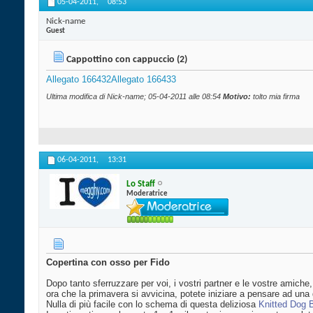
05-04-2011,
08:53
Nick-name
Guest
Cappottino con cappuccio (2)
Allegato 166432
Allegato 166433
Ultima modifica di Nick-name; 05-04-2011 alle
08:54
Motivo:
tolto mia firma
06-04-2011,
13:31
Lo Staff
Moderatrice
Copertina con osso per Fido
Dopo tanto sferruzzare per voi, i vostri partner e le vostre amich
ora che la primavera si avvicina, potete iniziare a pensare ad una
Nulla di più facile con lo schema di questa deliziosa
Knitted Dog 