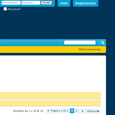
Aiuto
Registrazione
Ricordami?
Ricerca Avanzata
Pagina 1 di 2
1
2
Risultati da 1 a 10 di 14
Ultima