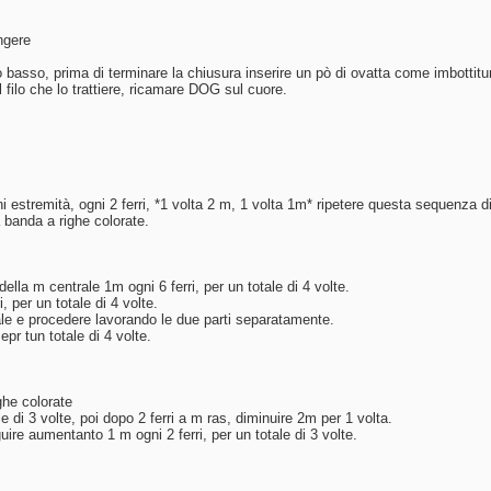
ingere
to basso, prima di terminare la chiusura inserire un pò di ovatta come imbottitu
 filo che lo trattiere, ricamare DOG sul cuore.
 estremità, ogni 2 ferri, *1 volta 2 m, 1 volta 1m* ripetere questa sequenza 
a banda a righe colorate.
lla m centrale 1m ogni 6 ferri, per un totale di 4 volte.
per un totale di 4 volte.
trale e procedere lavorando le due parti separatamente.
pr tun totale di 4 volte.
ghe colorate
le di 3 volte, poi dopo 2 ferri a m ras, diminuire 2m per 1 volta.
ire aumentanto 1 m ogni 2 ferri, per un totale di 3 volte.