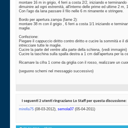
montare 16 m in grigio, 4 ferri a costa 2/2, iniziando e terminando c
dimuinire ad ogni estremità, all'interno delle prime ed ultime 2 m, 1m
Con l'ago da lana passare il filo nelle 6 m rimanente e stringere.
Bordo per apertura zampa (farne 2):
montare 38 m con il grigio , 6 ferri a costa 1/1 iniziando e terminando
maglie.
Confezione:
Piegare il cappuccio diritto contro diritto e cucire la sommità e il 
intrecciare tutte le maglie.
Cucire la parte del ventre alla parte della schiena, (vedi immagini)
Cucire la taschina sulla spalla destra a 1 cm dall'apertura per la cer
Ricamare la cifra 1 come da griglia con il rosso, realizzare un cuor
(seguono schemi nel messaggio successivo)
I seguenti 2 utenti ringraziano Lo Staff per questa discussione:
mirella75
(08-03-2012),
semola07
(05-04-2011)