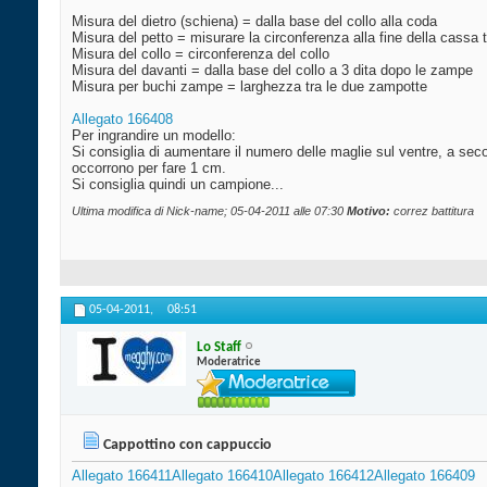
Misura del dietro (schiena) = dalla base del collo alla coda
Misura del petto = misurare la circonferenza alla fine della cassa 
Misura del collo = circonferenza del collo
Misura del davanti = dalla base del collo a 3 dita dopo le zampe
Misura per buchi zampe = larghezza tra le due zampotte
Allegato 166408
Per ingrandire un modello:
Si consiglia di aumentare il numero delle maglie sul ventre, a seco
occorrono per fare 1 cm.
Si consiglia quindi un campione...
Ultima modifica di Nick-name; 05-04-2011 alle
07:30
Motivo:
correz battitura
05-04-2011,
08:51
Lo Staff
Moderatrice
Cappottino con cappuccio
Allegato 166411
Allegato 166410
Allegato 166412
Allegato 166409