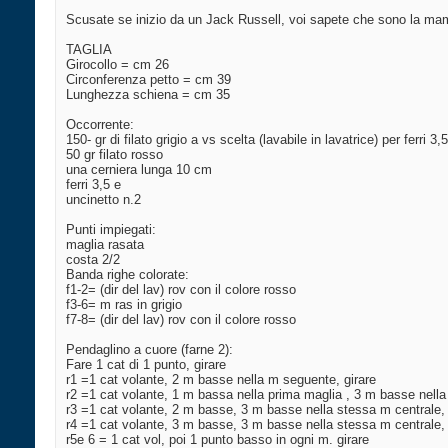
Scusate se inizio da un Jack Russell, voi sapete che sono la mam
TAGLIA
Girocollo = cm 26
Circonferenza petto = cm 39
Lunghezza schiena = cm 35
Occorrente:
150- gr di filato grigio a vs scelta (lavabile in lavatrice) per ferri 
50 gr filato rosso
una cerniera lunga 10 cm
ferri 3,5 e
uncinetto n.2
Punti impiegati:
maglia rasata
costa 2/2
Banda righe colorate:
f1-2= (dir del lav) rov con il colore rosso
f3-6= m ras in grigio
f7-8= (dir del lav) rov con il colore rosso
Pendaglino a cuore (farne 2):
Fare 1 cat di 1 punto, girare
r1 =1 cat volante, 2 m basse nella m seguente, girare
r2 =1 cat volante, 1 m bassa nella prima maglia , 3 m basse nell
r3 =1 cat volante, 2 m basse, 3 m basse nella stessa m centrale,
r4 =1 cat volante, 3 m basse, 3 m basse nella stessa m centrale,
r5e 6 = 1 cat vol, poi 1 punto basso in ogni m. girare