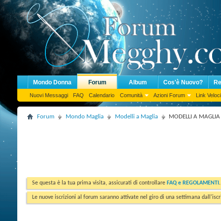
Mondo Donna
Forum
Album
Cos'è Nuovo?
Re
Nuovi Messaggi
FAQ
Calendario
Comunità
Azioni Forum
Link Veloci
Forum
Mondo Maglia
Modelli a Maglia
MODELLI A MAGLIA PE
Se questa è la tua prima visita, assicurati di controllare
FAQ e REGOLAMENTI
Le nuove iscrizioni al forum saranno attivate nel giro di una settimana dall'iscr