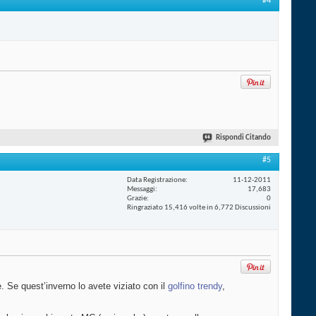
#4
Rispondi Citando
#5
Data Registrazione
11-12-2011
Messaggi
17,683
Grazie
0
Ringraziato 15,416 volte in 6,772 Discussioni
. Se quest’inverno lo avete viziato con il
golfino trendy
,