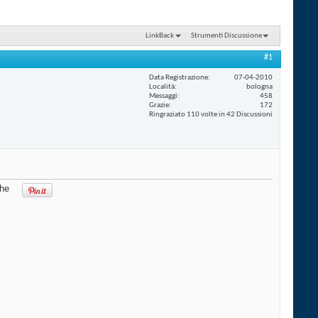
LinkBack
Strumenti Discussione
#1
Data Registrazione
07-04-2010
Località
bologna
Messaggi
458
Grazie
172
Ringraziato 110 volte in 42 Discussioni
che