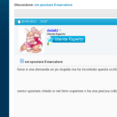
Discussione:
sm spostare il marcatore
20-09-2011,
15:07
cinzia62
Utente Esperto
sm spostare il marcatore
forse è una domanda un po stupida ma ho incontrato questa scritta 
senso spostare chiedo io nel ferro superiore o ha una precisa coll