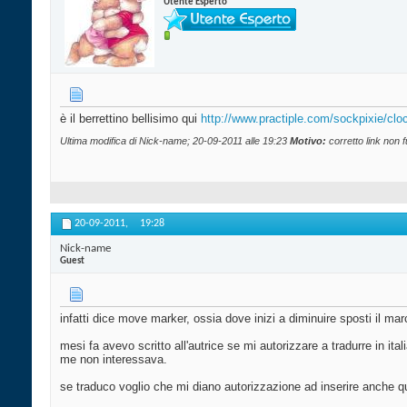
Utente Esperto
è il berrettino bellisimo qui
http://www.practiple.com/sockpixie/cloc
Ultima modifica di Nick-name; 20-09-2011 alle
19:23
Motivo:
corretto link non 
20-09-2011,
19:28
Nick-name
Guest
infatti dice move marker, ossia dove inizi a diminuire sposti il ma
mesi fa avevo scritto all'autrice se mi autorizzare a tradurre in i
me non interessava.
se traduco voglio che mi diano autorizzazione ad inserire anche qui l