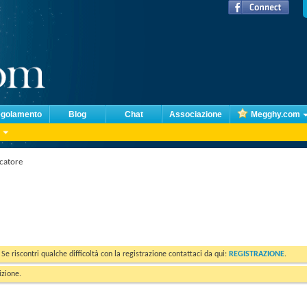
golamento
Blog
Chat
Associazione
Megghy.com
rcatore
. Se riscontri qualche difficoltà con la registrazione contattaci da qui:
REGISTRAZIONE
.
izione.