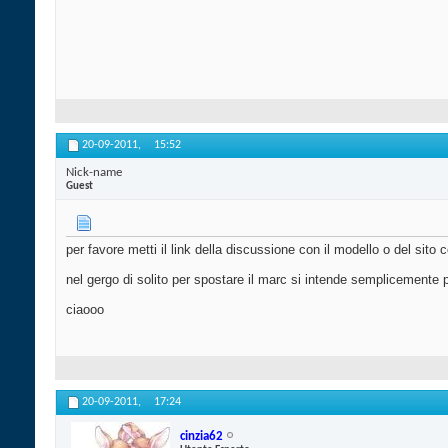
20-09-2011,
15:52
Nick-name
Guest
per favore metti il link della discussione con il modello o del sito c
nel gergo di solito per spostare il marc si intende semplicemente pa
ciaooo
20-09-2011,
17:24
cinzia62