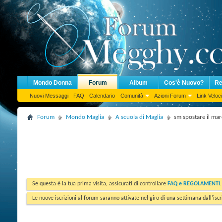
Mondo Donna
Forum
Album
Cos'è Nuovo?
Re
Nuovi Messaggi
FAQ
Calendario
Comunità
Azioni Forum
Link Veloci
Forum
Mondo Maglia
A scuola di Maglia
sm spostare il ma
Se questa è la tua prima visita, assicurati di controllare
FAQ e REGOLAMENTI
Le nuove iscrizioni al forum saranno attivate nel giro di una settimana dall'iscr