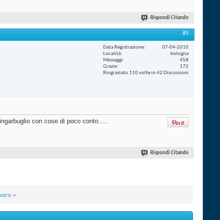
Rispondi Citando
#5
Data Registrazione
07-04-2010
Località
bologna
Messaggi
458
Grazie
172
Ringraziato 110 volte in 42 Discussioni
ingarbuglio con cose di poco conto.....
Rispondi Citando
avoro
»