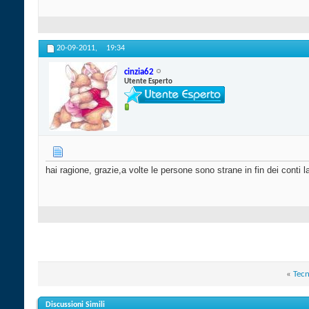
20-09-2011,
19:34
cinzia62
Utente Esperto
hai ragione, grazie,a volte le persone sono strane in fin dei conti
«
Tecn
Discussioni Simili