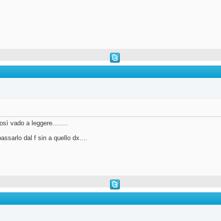
osì vado a leggere........
ssarlo dal f sin a quello dx....