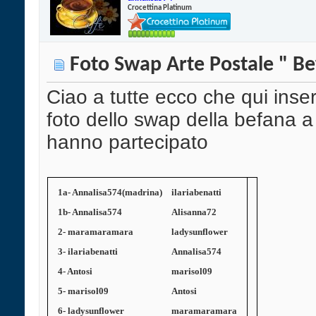
Crocettina Platinum
Foto Swap Arte Postale " B
Ciao a tutte ecco che qui inser
foto dello swap della befana a
hanno partecipato
1a- Annalisa574(madrina)
ilariabenatti
1b- Annalisa574
Alisanna72
2- maramaramara
ladysunflower
3- ilariabenatti
Annalisa574
4- Antosi
marisol09
5- marisol09
Antosi
6- ladysunflower
maramaramara