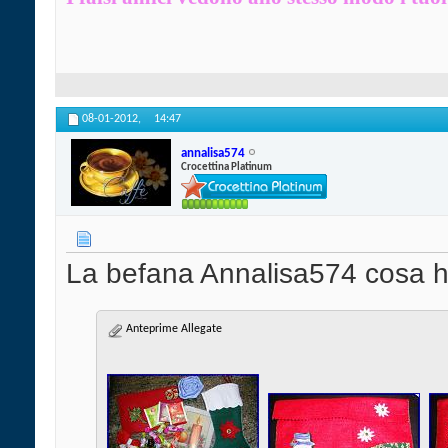
08-01-2012,
14:47
annalisa574
Crocettina Platinum
La befana Annalisa574 cosa h
Anteprime Allegate