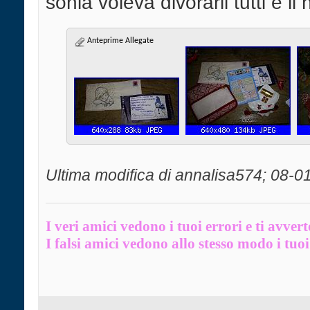
sonia voleva divorarli tutti e li 
Anteprime Allegate
Ultima modifica di annalisa574; 08-0
I veri amici vedono i tuoi errori e ti avver
I falsi amici vedono allo stesso modo i tuoi 