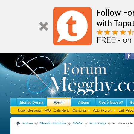
Follow F
with Tapat
FREE - on
Mondo Donna
Forum
Album
Cos'è Nuovo?
Re
Nuovi Messaggi
FAQ
Calendario
Comunità
Azioni Forum
Link Veloci
Forum
Mondo Iniziative
SWAP
Foto Swap
Foto Swap Art