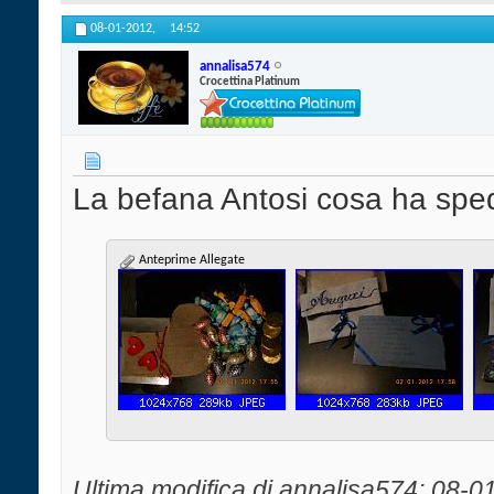
08-01-2012,
14:52
annalisa574
Crocettina Platinum
La befana Antosi cosa ha sped
Anteprime Allegate
Ultima modifica di annalisa574; 08-0