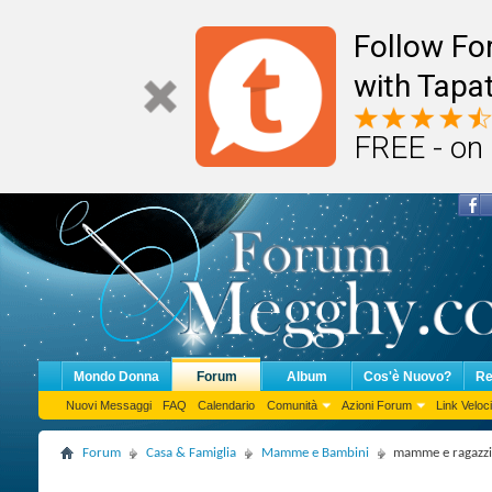
Follow F
with Tapat
FREE - on
Mondo Donna
Forum
Album
Cos'è Nuovo?
Re
Nuovi Messaggi
FAQ
Calendario
Comunità
Azioni Forum
Link Veloci
Forum
Casa & Famiglia
Mamme e Bambini
mamme e ragazzi