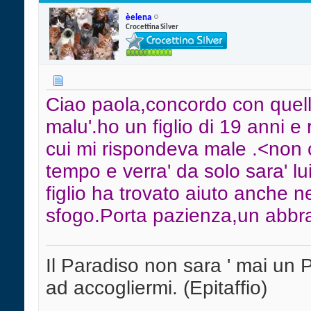
èelena
Crocettina Silver
Ciao paola,concordo con quell
malu'.ho un figlio di 19 anni e
cui mi rispondeva male .<non ch
tempo e verra' da solo sara' lu
figlio ha trovato aiuto anche ne
sfogo.Porta pazienza,un abbr
Il Paradiso non sara ' mai un P
ad accogliermi. (Epitaffio)