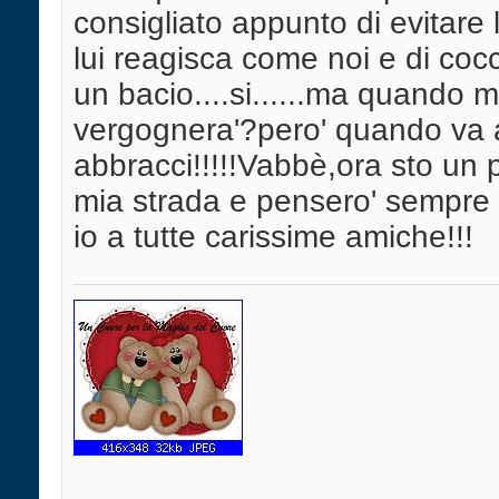
consigliato appunto di evitare
lui reagisca come noi e di coc
un bacio....si......ma quando mi
vergognera'?pero' quando va a l
abbracci!!!!!Vabbè,ora sto un p
mia strada e pensero' sempre a
io a tutte carissime amiche!!!