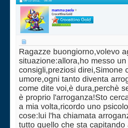
08-11-2012,
08:58
mamma paola
Crocettina Gold
Ragazze buongiorno,volevo agg
situazione:allora,ho messo un po
consigli,preziosi direi,Simone 
umore,ogni tanto diventa arro
come dite voi,è dura,perchè s
è proprio l'arroganza!Sto cer
a mia volta,ricordo uno psicolo
cose:lui l'ha chiamata arrogan
tutto quello che sta capitand