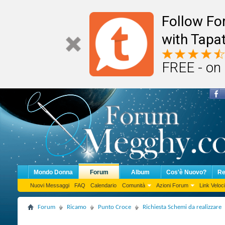
Follow F
with Tapat
FREE - on
Mondo Donna
Forum
Album
Cos'è Nuovo?
Re
Nuovi Messaggi
FAQ
Calendario
Comunità
Azioni Forum
Link Veloci
Forum
Ricamo
Punto Croce
Richiesta Schemi da realizzare