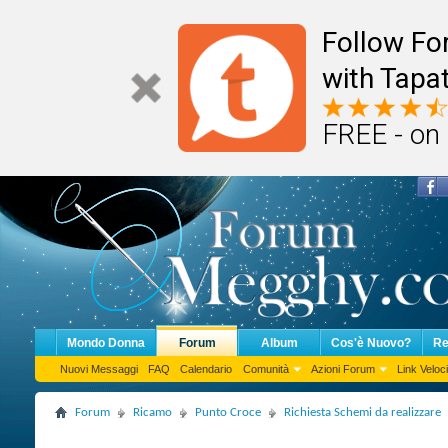
Follow F
with Tapat
FREE - on
Mondo Donna
Forum
Album
Cos'è Nuovo?
Re
Nuovi Messaggi
FAQ
Calendario
Comunità
Azioni Forum
Link Veloci
Forum
Ricamo
Punto Croce
Richiesta Schemi da realizzare