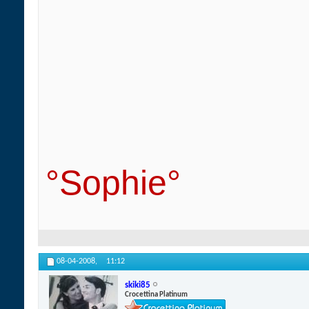
°Sophie°
08-04-2008,
11:12
skiki85
Crocettina Platinum