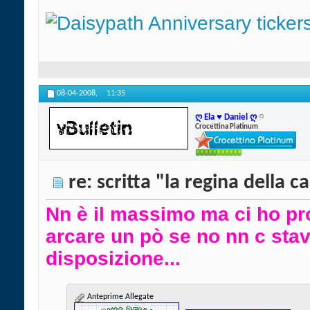
08-04-2008,
11:35
ღ Ela ♥ Daniel ღ
Crocettina Platinum
re: scritta "la regina della c
Nn è il massimo ma ci ho pro
arcare un pò se no nn c sta
disposizione...
Anteprime Allegate