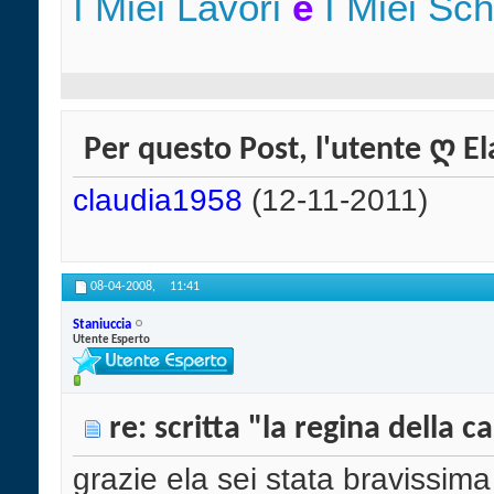
I Miei Lavori
e
I Miei Sc
Per questo Post, l'utente ღ El
claudia1958
(12-11-2011)
08-04-2008,
11:41
Staniuccia
Utente Esperto
re: scritta "la regina della c
grazie ela sei stata bravissima