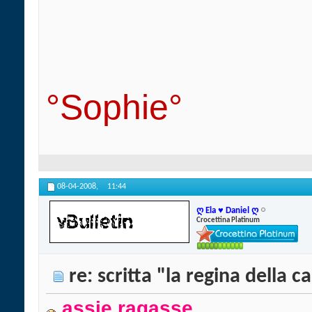
°Sophie°
08-04-2008,
11:44
ღ Ela ♥ Daniel ღ
Crocettina Platinum
re: scritta "la regina della c
assie ragasse