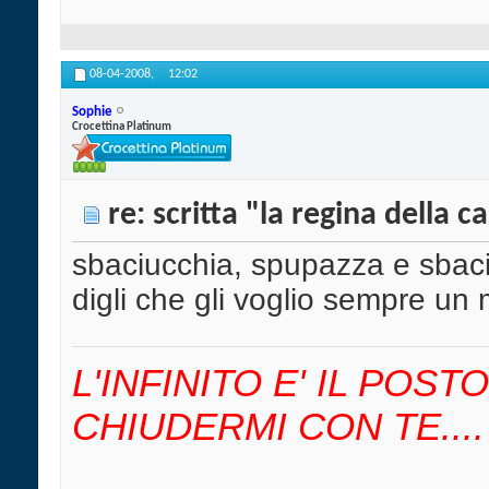
08-04-2008,
12:02
Sophie
Crocettina Platinum
re: scritta "la regina della c
sbaciucchia, spupazza e sbaci
digli che gli voglio sempre u
L'INFINITO E' IL POS
CHIUDERMI CON TE....