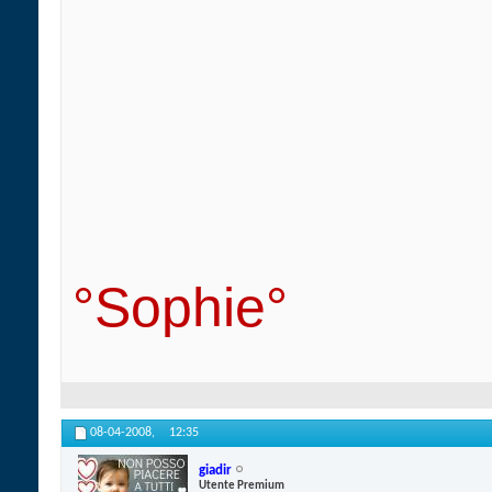
°Sophie°
08-04-2008,
12:35
giadir
Utente Premium