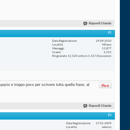
Rispondi Citando
#2
Data Registrazione
29-09-2010
Località
Milano
Messaggi
13,877
Grazie
3,552
Ringraziato 12,520 volte in 5,557 Discussioni
pazio e troppo poco per scrivere tutta quella frase, al
Rispondi Citando
#3
Data Registrazione
27-01-2009
Località
salerno