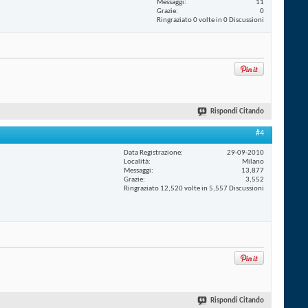
Messaggi
11
Grazie
0
Ringraziato 0 volte in 0 Discussioni
Rispondi Citando
#4
Data Registrazione
29-09-2010
Località
Milano
Messaggi
13,877
Grazie
3,552
Ringraziato 12,520 volte in 5,557 Discussioni
Rispondi Citando