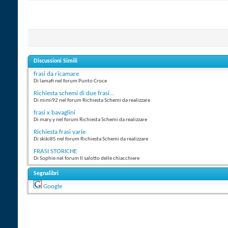
Discussioni Simili
frasi da ricamare
Di lamafi nel forum Punto Croce
Richiesta schemi di due frasi...
Di mimi92 nel forum Richiesta Schemi da realizzare
frasi x bavaglini
Di mary.y nel forum Richiesta Schemi da realizzare
Richiesta frasi varie
Di skiki85 nel forum Richiesta Schemi da realizzare
FRASI STORICHE
Di Sophie nel forum Il salotto delle chiacchiere
Segnalibri
Google