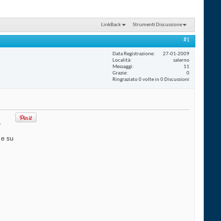
LinkBack
Strumenti Discussione
#1
Data Registrazione
27-01-2009
Località
salerno
Messaggi
11
Grazie
0
Ringraziato 0 volte in 0 Discussioni
e
 e su