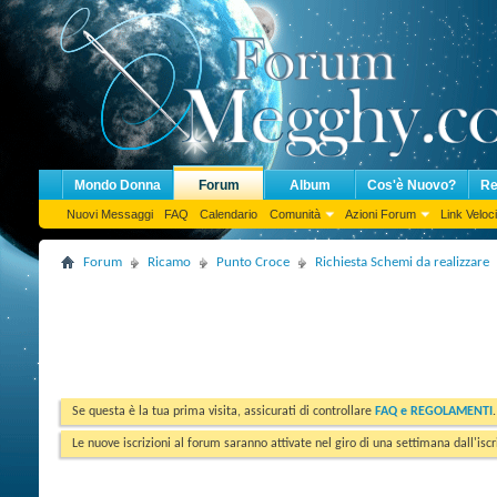
Mondo Donna
Forum
Album
Cos'è Nuovo?
Re
Nuovi Messaggi
FAQ
Calendario
Comunità
Azioni Forum
Link Veloci
Forum
Ricamo
Punto Croce
Richiesta Schemi da realizzare
Se questa è la tua prima visita, assicurati di controllare
FAQ e REGOLAMENTI
Le nuove iscrizioni al forum saranno attivate nel giro di una settimana dall'iscr