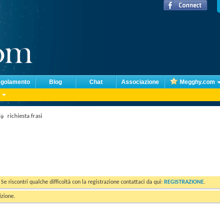
golamento
Blog
Chat
Associazione
Megghy.com
richiesta frasi
. Se riscontri qualche difficoltà con la registrazione contattaci da qui:
REGISTRAZIONE
.
izione.