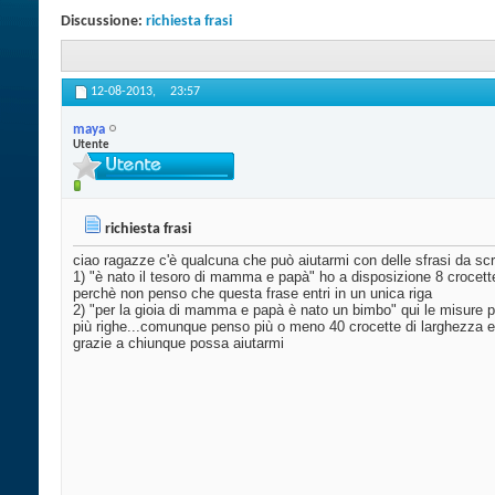
Discussione:
richiesta frasi
12-08-2013,
23:57
maya
Utente
richiesta frasi
ciao ragazze c'è qualcuna che può aiutarmi con delle sfrasi da sc
1) "è nato il tesoro di mamma e papà" ho a disposizione 8 crocett
perchè non penso che questa frase entri in un unica riga
2) "per la gioia di mamma e papà è nato un bimbo" qui le misure pr
più righe...comunque penso più o meno 40 crocette di larghezza e 
grazie a chiunque possa aiutarmi