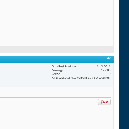
#2
Data Registrazione
11-12-2011
Messaggi
17,683
Grazie
0
Ringraziato 15,416 volte in 6,772 Discussioni