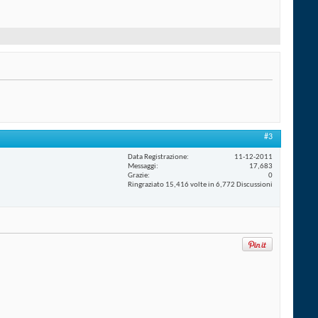
#3
Data Registrazione
11-12-2011
Messaggi
17,683
Grazie
0
Ringraziato 15,416 volte in 6,772 Discussioni