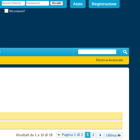
Aiuto
Registrazione
Ricordami?
Ricerca Avanzata
Pagina 1 di 2
1
2
Risultati da 1 a 10 di 18
Ultima