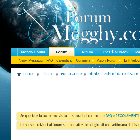
Mondo Donna
Forum
Album
Cos'è Nuovo?
Re
Nuovi Messaggi
FAQ
Calendario
Comunità
Azioni Forum
Link Veloci
Forum
Ricamo
Punto Croce
Richiesta Schemi da realizzare
Se questa è la tua prima visita, assicurati di controllare
FAQ e REGOLAMENTI
Le nuove iscrizioni al forum saranno attivate nel giro di una settimana dall'iscr