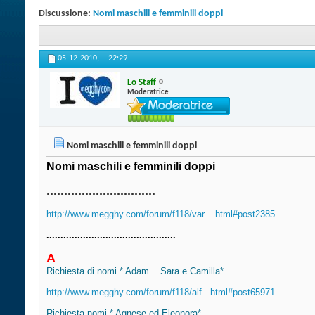
Discussione:
Nomi maschili e femminili doppi
05-12-2010,
22:29
Lo Staff
Moderatrice
Nomi maschili e femminili doppi
Nomi maschili e femminili doppi
...............................
http://www.megghy.com/forum/f118/var....html#post2385
..............................................
A
Richiesta di nomi * Adam ...Sara e Camilla*
http://www.megghy.com/forum/f118/alf...html#post65971
Richiesta nomi * Agnese ed Eleonora*