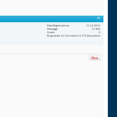
#5
Data Registrazione
11-12-2011
Messaggi
17,683
Grazie
0
Ringraziato 15,416 volte in 6,772 Discussioni