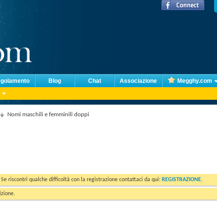
golamento
Blog
Chat
Associazione
Megghy.com
Nomi maschili e femminili doppi
. Se riscontri qualche difficoltà con la registrazione contattaci da qui:
REGISTRAZIONE
.
izione.