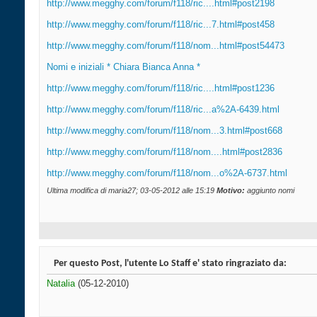
http://www.megghy.com/forum/f118/ric....html#post2198
http://www.megghy.com/forum/f118/ric...7.html#post458
http://www.megghy.com/forum/f118/nom...html#post54473
Nomi e iniziali * Chiara Bianca Anna *
http://www.megghy.com/forum/f118/ric....html#post1236
http://www.megghy.com/forum/f118/ric...a%2A-6439.html
http://www.megghy.com/forum/f118/nom...3.html#post668
http://www.megghy.com/forum/f118/nom....html#post2836
http://www.megghy.com/forum/f118/nom...o%2A-6737.html
Ultima modifica di maria27; 03-05-2012 alle
15:19
Motivo:
aggiunto nomi
Per questo Post, l'utente Lo Staff e' stato ringraziato da:
Natalia
(05-12-2010)