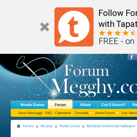
Follow F
with Tapat
FREE - on
Mondo Donna
Forum
Album
Cos'è Nuovo?
Re
Nuovi Messaggi
FAQ
Calendario
Comunità
Azioni Forum
Link Veloci
Forum
Ricamo
Punto Croce
Richiesta Schemi da realizzare