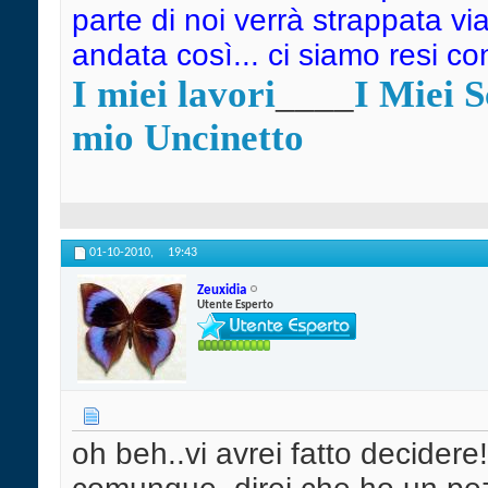
parte di noi verrà strappata vi
andata così... ci siamo resi c
I miei lavori
____
I Miei 
mio Uncinetto
01-10-2010,
19:43
Zeuxidia
Utente Esperto
oh beh..vi avrei fatto decidere!