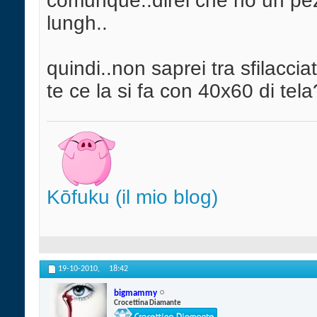
comunque..direi che ho un pez
lungh..
quindi..non saprei tra sfilacc
te ce la si fa con 40x60 di tela
Kōfuku (il mio blog)
19-10-2010,
18:42
bigmammy
Crocettina Diamante