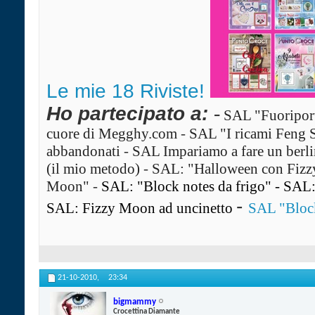
Le mie 18 Riviste!
Ho partecipato a:
-
SAL "Fuoriport
cuore di Megghy.com
-
SAL "I ricami Feng 
abbandonati
-
SAL Impariamo a fare un ber
(il mio metodo)
-
SAL: "Halloween con Fiz
Moon"
-
SAL: "Block notes da frigo"
-
SAL: 
-
SAL: Fizzy Moon ad uncinetto
SAL "Block
21-10-2010,
23:34
bigmammy
Crocettina Diamante