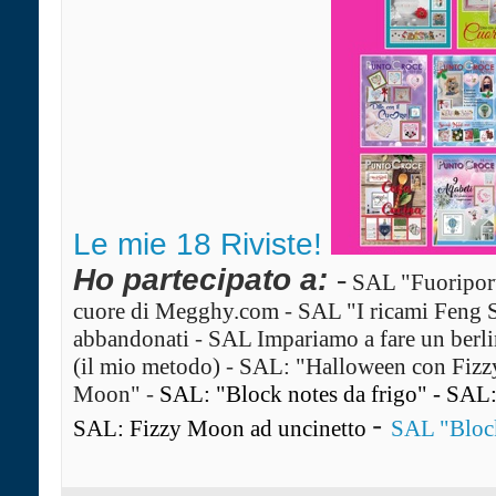
Le mie 18 Riviste!
Ho partecipato a:
-
SAL "Fuoriport
cuore di Megghy.com
-
SAL "I ricami Feng 
abbandonati
-
SAL Impariamo a fare un ber
(il mio metodo)
-
SAL: "Halloween con Fiz
Moon"
-
SAL: "Block notes da frigo"
-
SAL: 
-
SAL: Fizzy Moon ad uncinetto
SAL "Block