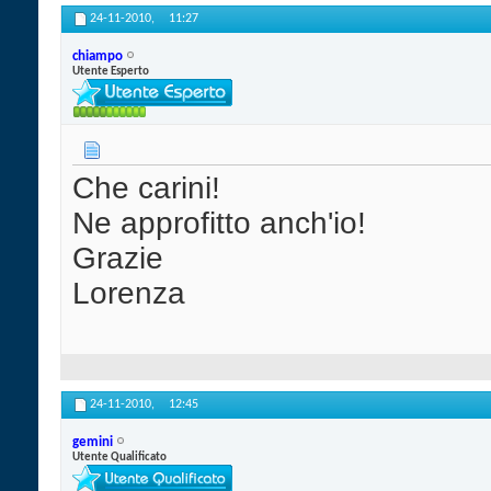
24-11-2010,
11:27
chiampo
Utente Esperto
Che carini!
Ne approfitto anch'io!
Grazie
Lorenza
24-11-2010,
12:45
gemini
Utente Qualificato