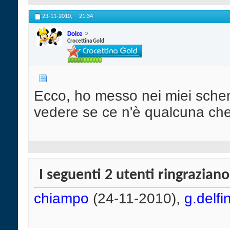
23-11-2010,
21:34
Dolce
Crocettina Gold
Ecco, ho messo nei miei schemi
vedere se ce n'è qualcuna che
I seguenti 2 utenti ringrazian
chiampo
(24-11-2010),
g.delfi