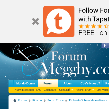
Follow F
with Tapat
FREE - on
Mondo Donna
Forum
Album
Cos'è Nuovo?
Re
Nuovi Messaggi
FAQ
Calendario
Comunità
Azioni Forum
Link Veloci
Forum
Ricamo
Punto Croce
Richiesta Schemi da realizzare