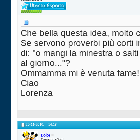
Che bella questa idea, molto c
Se servono proverbi più corti
di: "o mangi la minestra o salti
al giorno..."?
Ommamma mi è venuta fame
Ciao
Lorenza
23-11-2010,
14:19
Dolce
Crocettina Gold