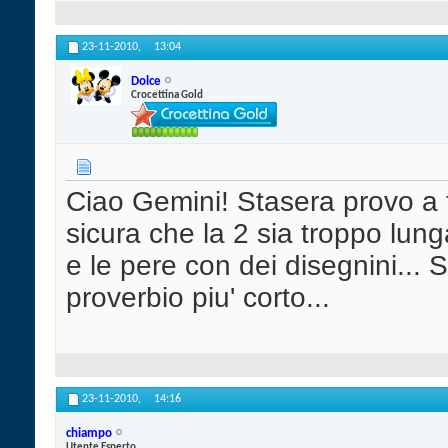
23-11-2010,
13:04
Dolce
Crocettina Gold
Ciao Gemini! Stasera provo a
sicura che la 2 sia troppo lun
e le pere con dei disegnini... S
proverbio piu' corto...
23-11-2010,
14:16
chiampo
Utente Esperto