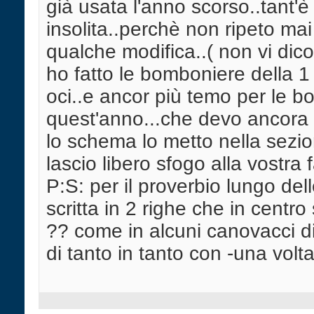
già usata l'anno scorso..tant'è 
insolita..perchè non ripeto ma
qualche modifica..( non vi dic
ho fatto le bomboniere della 1
oci..e ancor più temo per le 
quest'anno...che devo ancora e
lo schema lo metto nella sezi
lascio libero sfogo alla vostra f
P:S: per il proverbio lungo dell
scritta in 2 righe che in centr
?? come in alcuni canovacci d
di tanto in tanto con -una volta