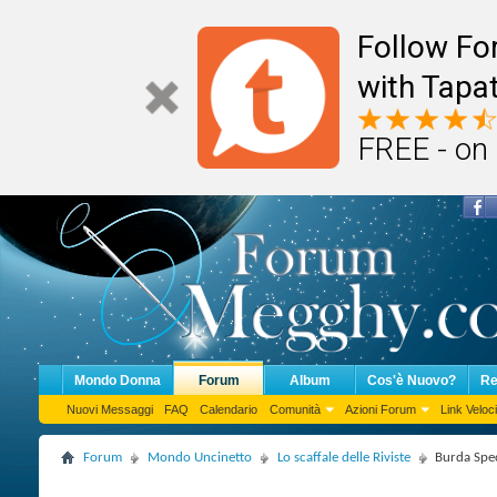
Follow F
with Tapat
FREE - on
Mondo Donna
Forum
Album
Cos'è Nuovo?
Re
Nuovi Messaggi
FAQ
Calendario
Comunità
Azioni Forum
Link Veloci
Forum
Mondo Uncinetto
Lo scaffale delle Riviste
Burda Spe