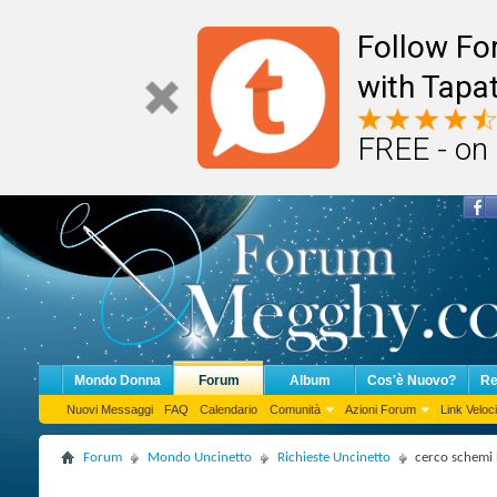
Follow F
with Tapat
FREE - on
Mondo Donna
Forum
Album
Cos'è Nuovo?
Re
Nuovi Messaggi
FAQ
Calendario
Comunità
Azioni Forum
Link Veloci
Forum
Mondo Uncinetto
Richieste Uncinetto
cerco schemi