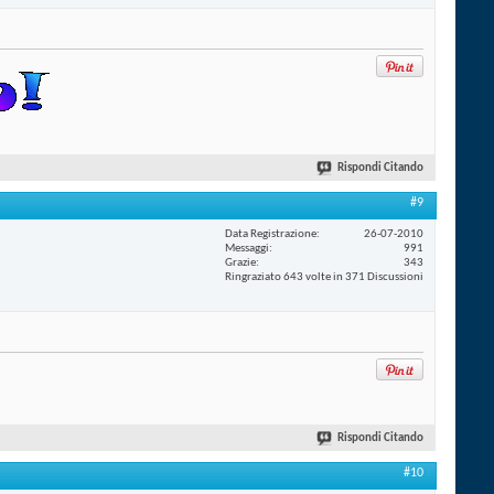
Rispondi Citando
#9
Data Registrazione
26-07-2010
Messaggi
991
Grazie
343
Ringraziato 643 volte in 371 Discussioni
Rispondi Citando
#10