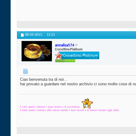
08-09-2011,
11:21
annalisa574
Crocettina Platinum
Ciao benvenuta tra di noi...
hai provato a guardare nel nostro archivio ci sono molte cose di n
I veri amici vedono i tuoi errori e ti avvertono.
I falsi amici vedono allo stesso modo i tuoi errori e li fanno notare agli altri.