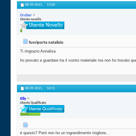
08-09-2011,
13:20
Gruber
Utente novello
fuoriporta natalizio
Ti ringrazio Annalisa
ho provato a guardare tra il vostro materiale ma non ho trovato que
08-09-2011,
14:11
tilly
Utente Qualificato
è questo? Però non ho un ingrandimento migliore...