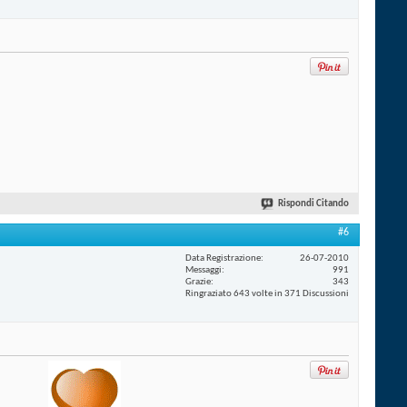
Rispondi Citando
#6
Data Registrazione
26-07-2010
Messaggi
991
Grazie
343
Ringraziato 643 volte in 371 Discussioni