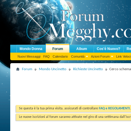
Mondo Donna
Forum
Album
Cos'è Nuovo?
Re
Nuovi Messaggi
FAQ
Calendario
Comunità
Azioni Forum
Link Veloci
Forum
Mondo Uncinetto
Richieste Uncinetto
Cerco schema f
Se questa è la tua prima visita, assicurati di controllare
FAQ e REGOLAMENTI
Le nuove iscrizioni al forum saranno attivate nel giro di una settimana dall'iscr