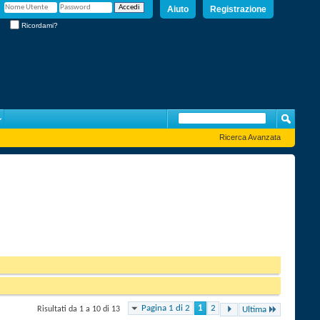
Aiuto
Registrazione
Ricordami?
Ricerca Avanzata
Pagina 1 di 2
1
2
Risultati da 1 a 10 di 13
Ultima