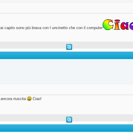
ai capito sono più brava con l uncinetto che con il computer
o ancora riuscita
Ciao!