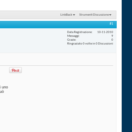
LinkBack
Strumenti Discussione
#1
Data Registrazione
10-11-2010
Messaggi
9
Grazie
0
Ringraziato 0 volte in 0 Discussioni
i uno
può