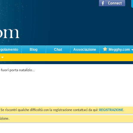
golamento
Blog
Chat
Associazione
Megghy.com
uori porta natalizio...
. Se riscontri qualche difficoltà con la registrazione contattaci da qui:
REGISTRAZIONE
.
izione.