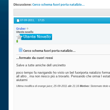
Discussione:
Cerco schema fuori porta natalizio...
07-09-2011,
17:25
Gruber
Utente novello
Cerco schema fuori porta natalizio...
...formato da cuori rossi
Salve a tutte amiche dell uncinetto
poco tempo fa navigando ho visto un bel fuoriporta natalizio format
all altro , ma non riesco più a trovarlo. Pensando che ormai l esta
aiutarmi
Ultima modifica di orange juice; 25-09-2011 alle
21:16
Motivo:
Sistemato titolo 