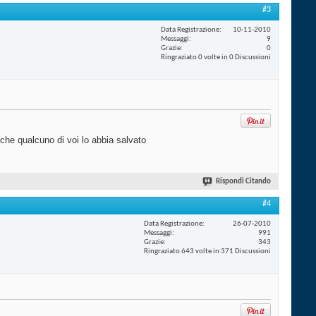
#3
Data Registrazione
10-11-2010
Messaggi
9
Grazie
0
Ringraziato 0 volte in 0 Discussioni
 che qualcuno di voi lo abbia salvato
Rispondi Citando
#4
Data Registrazione
26-07-2010
Messaggi
991
Grazie
343
Ringraziato 643 volte in 371 Discussioni