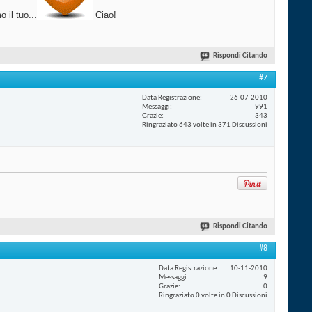
 il tuo...
Ciao!
Rispondi Citando
#7
Data Registrazione
26-07-2010
Messaggi
991
Grazie
343
Ringraziato 643 volte in 371 Discussioni
Rispondi Citando
#8
Data Registrazione
10-11-2010
Messaggi
9
Grazie
0
Ringraziato 0 volte in 0 Discussioni