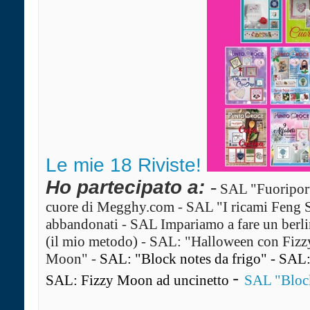
Le mie 18 Riviste!
Ho partecipato a:
-
SAL "Fuoriport
cuore di Megghy.com
-
SAL "I ricami Feng 
abbandonati
-
SAL Impariamo a fare un ber
(il mio metodo)
-
SAL: "Halloween con Fiz
Moon"
-
SAL: "Block notes da frigo"
-
SAL: 
-
SAL: Fizzy Moon ad uncinetto
SAL "Block