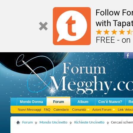
Follow F
with Tapat
FREE - on
Mondo Donna
Forum
Album
Cos'è Nuovo?
Re
Nuovi Messaggi
FAQ
Calendario
Comunità
Azioni Forum
Link Veloci
Forum
Mondo Uncinetto
Richieste Uncinetto
Cercasi schema