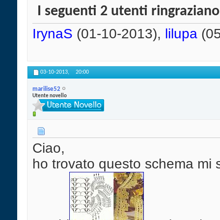
I seguenti 2 utenti ringrazian
IrynaS
(01-10-2013),
lilupa
(05
03-10-2013,
20:00
marilise52
Utente novello
Ciao,
ho trovato questo schema mi 