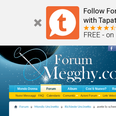
Follow F
with Tapat
FREE - on
Mondo Donna
Forum
Album
Cos'è Nuovo?
Re
Nuovi Messaggi
FAQ
Calendario
Comunità
Azioni Forum
Link Veloci
Forum
Mondo Uncinetto
Richieste Uncinetto
avete lo sche