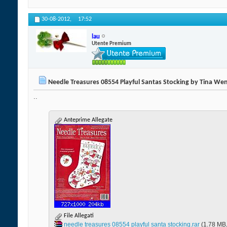
30-08-2012,
17:52
lau
Utente Premium
Needle Treasures 08554 Playful Santas Stocking by Tina We
..
Anteprime Allegate
File Allegati
needle treasures 08554 playful santa stocking.rar‎
(1.78 MB,