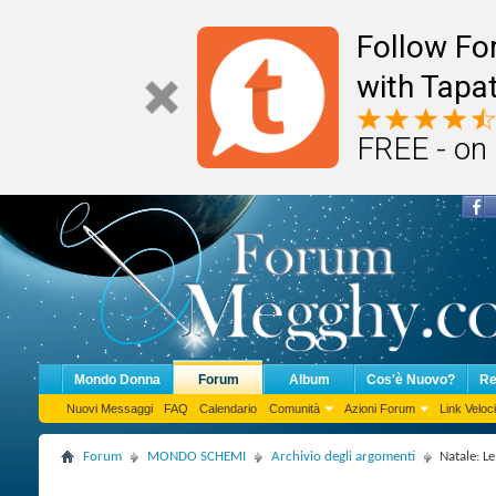
Follow F
with Tapat
FREE - on
Mondo Donna
Forum
Album
Cos'è Nuovo?
Re
Nuovi Messaggi
FAQ
Calendario
Comunità
Azioni Forum
Link Veloci
Forum
MONDO SCHEMI
Archivio degli argomenti
Natale: Le