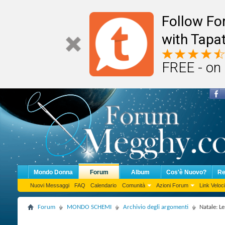
Follow F
with Tapat
FREE - on
Mondo Donna
Forum
Album
Cos'è Nuovo?
Re
Nuovi Messaggi
FAQ
Calendario
Comunità
Azioni Forum
Link Veloci
Forum
MONDO SCHEMI
Archivio degli argomenti
Natale: Le