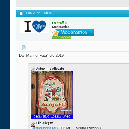
01-06-2022,
08:10
Lo Staff
Moderatrice
Da "Mani di Fata" dic 2019
Anteprime Allegate
File Allegati
fuoriporta.rar‎
(3.06 MB, 1 Visualizzazioni)