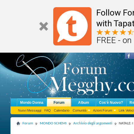
Follow F
with Tapat
FREE - on
Mondo Donna
Forum
Album
Cos'è Nuovo?
Re
Nuovi Messaggi
FAQ
Calendario
Comunità
Azioni Forum
Link Veloci
Forum
MONDO SCHEMI
Archivio degli argomenti
NATALE: I