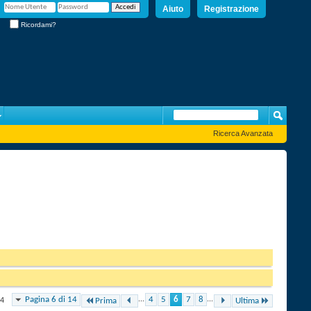
Aiuto
Registrazione
Ricordami?
Ricerca Avanzata
Pagina 6 di 14
...
4
5
6
7
8
...
34
Prima
Ultima