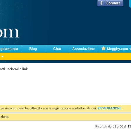
golamento
Blog
Chat
Associazione
Megghy.com
tti - schemi e link
. Se riscontri qualche difficoltà con la registrazione contattaci da qui:
REGISTRAZIONE
.
izione.
Risultati da 51 a 60 di 1