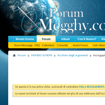
Mondo Donna
Forum
Album
Cos'è Nuovo?
Re
Nuovi Messaggi
FAQ
Calendario
Comunità
Azioni Forum
Link Veloci
Forum
MONDO SCHEMI
Archivio degli argomenti
Asciugapia
Se questa è la tua prima visita, assicurati di controllare
FAQ e REGOLAMENTI
Le nuove iscrizioni al forum saranno attivate nel giro di una settimana dall'iscr