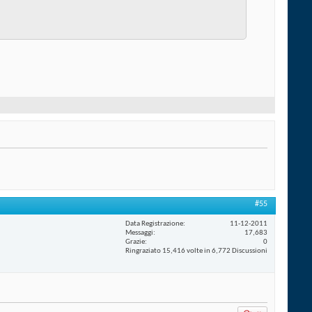
#55
Data Registrazione
11-12-2011
Messaggi
17,683
Grazie
0
Ringraziato 15,416 volte in 6,772 Discussioni