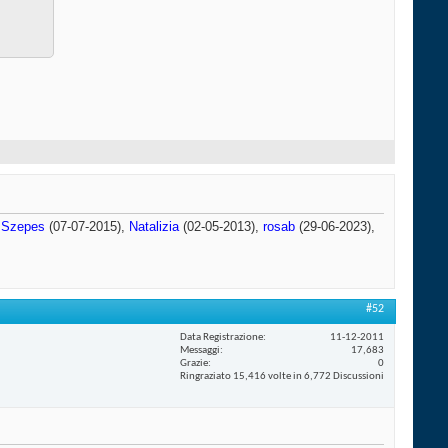
 Szepes
(07-07-2015),
Natalizia
(02-05-2013),
rosab
(29-06-2023),
#52
Data Registrazione
11-12-2011
Messaggi
17,683
Grazie
0
Ringraziato 15,416 volte in 6,772 Discussioni