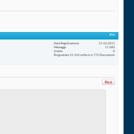
#54
Data Registrazione
11-12-2011
Messaggi
17,683
Grazie
0
Ringraziato 15,416 volte in 6,772 Discussioni