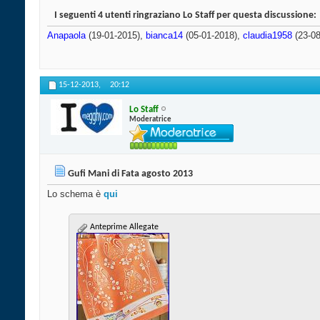
I seguenti 4 utenti ringraziano Lo Staff per questa discussione:
Anapaola
(19-01-2015),
bianca14
(05-01-2018),
claudia1958
(23-08
15-12-2013,
20:12
Lo Staff
Moderatrice
Gufi Mani di Fata agosto 2013
Lo schema è
qui
Anteprime Allegate