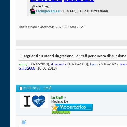
File Allegati
asciugapiatti.rar‎
(3.19 MB, 138 Visualizzazioni)
Ultima modifica di sharon; 05-04-2013 alle
15:20
I seguenti 10 utenti ringraziano Lo Staff per questa discussione
aimiy
(30-07-2014),
Anapaola
(18-05-2013),
bax
(27-10-2024),
bia
Saral2605
(10-05-2013)
21-04-2013,
12:38
Lo Staff
Moderatrice