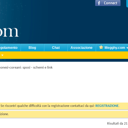
golamento
Blog
Chat
Associazione
Megghy.com
nesi-coreani: sposi - schemi e link
. Se riscontri qualche difficoltà con la registrazione contattaci da qui:
REGISTRAZIONE
.
izione.
Risultati da 21