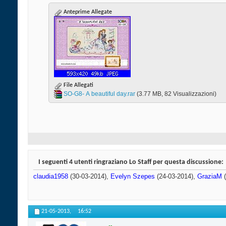
Anteprime Allegate
File Allegati
SO-G8- A beautiful day.rar‎
(3.77 MB, 82 Visualizzazioni)
I seguenti 4 utenti ringraziano Lo Staff per questa discussione:
claudia1958
(30-03-2014),
Evelyn Szepes
(24-03-2014),
GraziaM
(
21-05-2013,
16:52