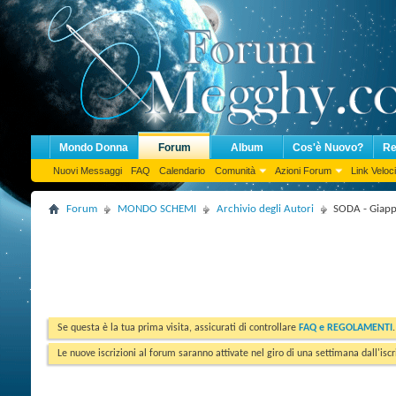
Mondo Donna
Forum
Album
Cos'è Nuovo?
Re
Nuovi Messaggi
FAQ
Calendario
Comunità
Azioni Forum
Link Veloci
Forum
MONDO SCHEMI
Archivio degli Autori
SODA - Giappo
Se questa è la tua prima visita, assicurati di controllare
FAQ e REGOLAMENTI
Le nuove iscrizioni al forum saranno attivate nel giro di una settimana dall'iscr