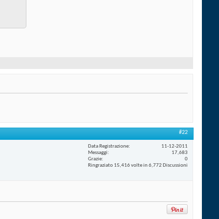
#22
Data Registrazione
11-12-2011
Messaggi
17,683
Grazie
0
Ringraziato 15,416 volte in 6,772 Discussioni