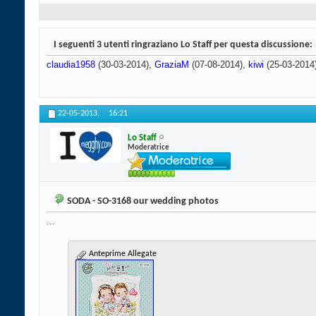
I seguenti 3 utenti ringraziano Lo Staff per questa discussione:
claudia1958
(30-03-2014),
GraziaM
(07-08-2014),
kiwi
(25-03-2014
22-05-2013,
16:21
Lo Staff
Moderatrice
SODA - SO-3168 our wedding photos
...
Anteprime Allegate