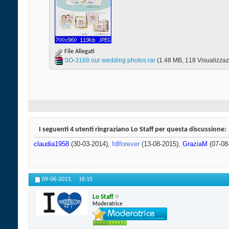
File Allegati
SO-3168 our wedding photos.rar‎
(1.48 MB, 118 Visualizzaz
I seguenti 4 utenti ringraziano Lo Staff per questa discussione:
claudia1958
(30-03-2014),
fdlforever
(13-08-2015),
GraziaM
(07-08
09-06-2013,
16:15
Lo Staff
Moderatrice