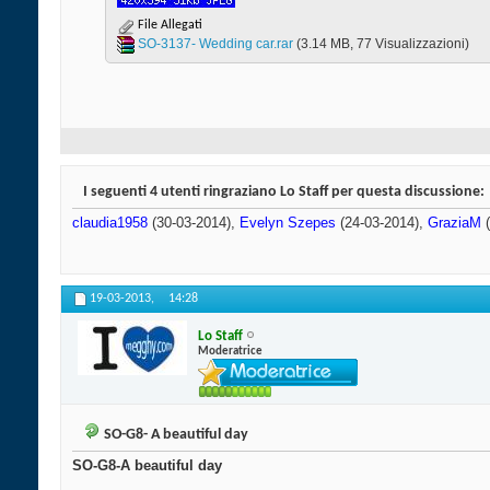
File Allegati
SO-3137- Wedding car.rar‎
(3.14 MB, 77 Visualizzazioni)
I seguenti 4 utenti ringraziano Lo Staff per questa discussione:
claudia1958
(30-03-2014),
Evelyn Szepes
(24-03-2014),
GraziaM
(
19-03-2013,
14:28
Lo Staff
Moderatrice
SO-G8- A beautiful day
SO-G8-A beautiful day