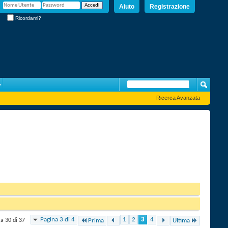
Aiuto
Registrazione
Ricordami?
Ricerca Avanzata
Pagina 3 di 4
1
2
3
4
 a 30 di 37
Prima
Ultima