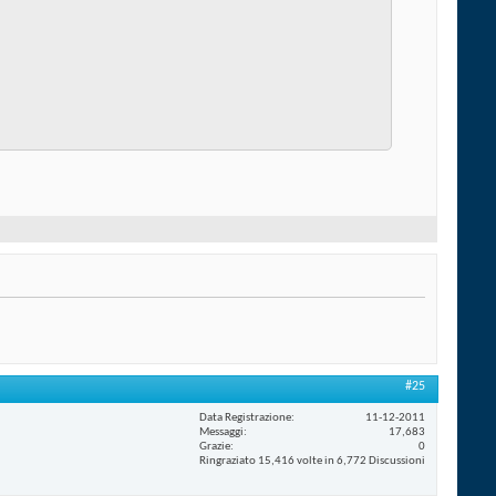
#25
Data Registrazione
11-12-2011
Messaggi
17,683
Grazie
0
Ringraziato 15,416 volte in 6,772 Discussioni