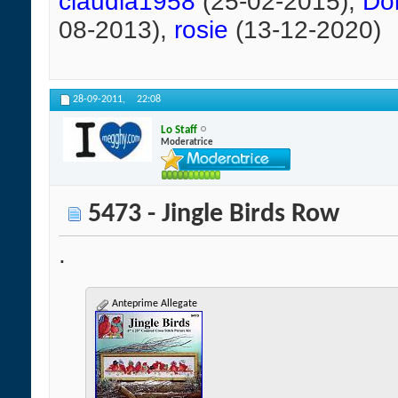
claudia1958
(25-02-2015),
Do
08-2013),
rosie
(13-12-2020)
28-09-2011,
22:08
Lo Staff
Moderatrice
5473 - Jingle Birds Row
.
Anteprime Allegate