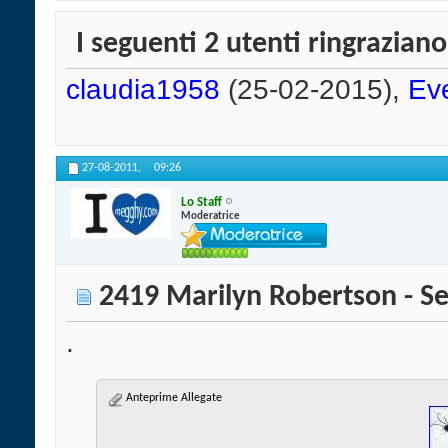
I seguenti 2 utenti ringraziano
claudia1958
(25-02-2015),
Ev
27-08-2011,
09:26
Lo Staff
Moderatrice
2419 Marilyn Robertson - Se
.
Anteprime Allegate