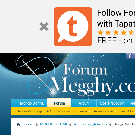
Follow F
with Tapat
FREE - on
Mondo Donna
Forum
Album
Cos'è Nuovo?
Re
Nuovi Messaggi
FAQ
Calendario
Comunità
Azioni Forum
Link Veloci
Forum
MONDO SCHEMI
Archivio degli Autori
Design Works 