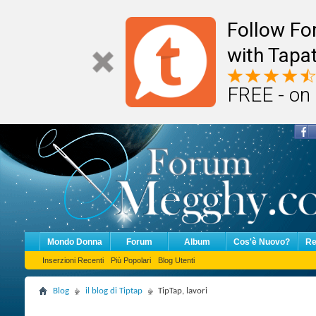
Follow F
with Tapat
FREE - on
Mondo Donna
Forum
Album
Cos'è Nuovo?
Re
Inserzioni Recenti
Più Popolari
Blog Utenti
Blog
il blog di Tiptap
TipTap, lavori