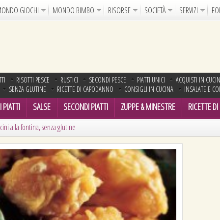
ONDO GIOCHI
MONDO BIMBO
RISORSE
SOCIETÀ
SERVIZI
FO
Uncinetto
Cartoline Online
La Maglia del Cuore
Sparatutto
Avventura
Auto e Moto
Abilità
GdR 
TTI
RISOTTI PESCE
RUSTICI
SECONDI PESCE
PIATTI UNICI
ACQUISTI IN CUCI
gni da Colorare
Crea il Disegno
I Vostri Nomi
Giochi Bambin
SENZA GLUTINE
RICETTE DI CAPODANNO
CONSIGLI IN CUCINA
INSALATE E C
Gif Animate
Smiles
Sfondi
Program
 PIATTI
SALSE
SECONDI PIATTI
ZUPPE & MINESTRE
RICETTE DI
ini alla fontina, senza glutine
Notizie
Religione
Aforismi
Poesie
Glitter
Directory
FreeUp