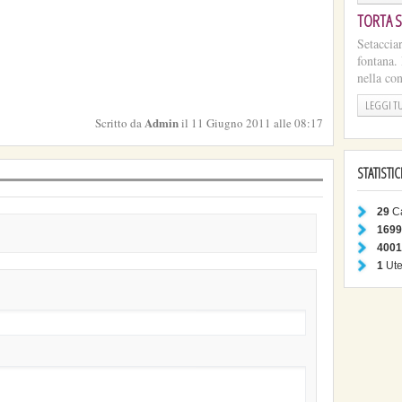
TORTA S
Setaccia
fontana. 
nella con
LEGGI T
Admin
Scritto da
il 11 Giugno 2011 alle 08:17
STATISTI
29
Ca
1699
4001
1
Ute