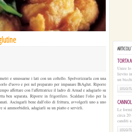
glutine
ARTICOLI
TORTA A
Unire lo 
lievito 
imetri e smussarne i lati con un coltello. Spolverizzarla con una
un bicchi
tuorlo d'uovo e poi nel preparato per impanare BiAglut. Riporre
LEGGI T
mpo affettare con l'affettratrice il ladro di Arnad e adagiarlo su
ta ben separata. Riporre in frigorifero. Scaldare l'olio per la
CANNOLI
anati. Asciugarli bene dall'olio di frittura, avvolgerli uno a uno
e si ammorbidirà, adagiarli su un piatto e servirli.
Le formi
circa 20
canditi a
LEGGI T